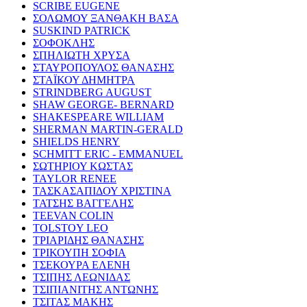
SCRIBE EUGENE
ΣΟΛΩΜΟΥ ΞΑΝΘΑΚΗ ΒΑΣΑ
SUSKIND PATRICK
ΣΟΦΟΚΛΗΣ
ΣΠΗΛΙΩΤΗ ΧΡΥΣΑ
ΣΤΑΥΡΟΠΟΥΛΟΣ ΘΑΝΑΣΗΣ
ΣΤΑΪΚΟΥ ΔΗΜΗΤΡΑ
STRINDBERG AUGUST
SHAW GEORGE- BERNARD
SHAKESPEARE WILLIAM
SHERMAN MARTIN-GERALD
SHIELDS HENRY
SCHMITT ERIC - EMMANUEL
ΣΩΤΗΡΙΟΥ ΚΩΣΤΑΣ
TAYLOR RENEE
ΤΑΣΚΑΣΑΠΙΔΟΥ ΧΡΙΣΤΙΝΑ
ΤΑΤΣΗΣ ΒΑΓΓΕΛΗΣ
TEEVAN COLIN
TOLSTOY LEO
ΤΡΙΑΡΙΔΗΣ ΘΑΝΑΣΗΣ
ΤΡΙΚΟΥΠΗ ΣΟΦΙΑ
ΤΣΕΚΟΥΡΑ ΕΛΕΝΗ
ΤΣΙΠΗΣ ΛΕΩΝΙΔΑΣ
ΤΣΙΠΙΑΝΙΤΗΣ ΑΝΤΩΝΗΣ
ΤΣΙΤΑΣ ΜΑΚΗΣ