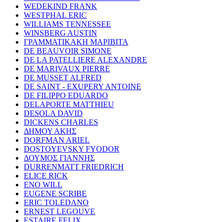
WEDEKIND FRANK
WESTPHAL ERIC
WILLIAMS TENNESSEE
WINSBERG AUSTIN
ΓΡΑΜΜΑΤΙΚΑΚΗ ΜΑΡΙΒΙΤΑ
DE BEAUVOIR SIMONE
DE LA PATELLIERE ALEXANDRE
DE MARIVAUX PIERRE
DE MUSSET ALFRED
DE SAINT - EXUPERY ANTOINE
DE FILIPPO EDUARDO
DELAPORTE MATTHIEU
DESOLA DAVID
DICKENS CHARLES
ΔΗΜΟΥ ΑΚΗΣ
DORFMAN ARIEL
DOSTOYEVSKY FYODOR
ΔΟΥΜΟΣ ΓΙΑΝΝΗΣ
DURRENMATT FRIEDRICH
ELICE RICK
ENO WILL
EUGENE SCRIBE
ERIC TOLEDANO
ERNEST LEGOUVE
ESTAIRE FELIX