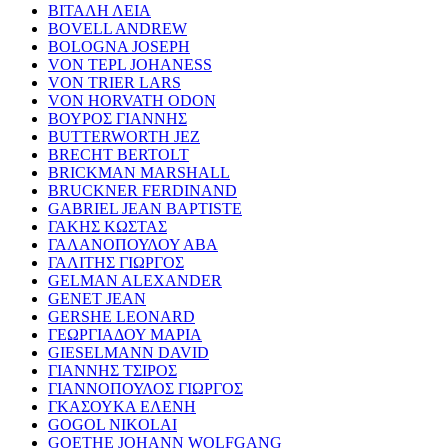
ΒΙΤΑΛΗ ΛΕΙΑ
BOVELL ANDREW
BOLOGNA JOSEPH
VON TEPL JOHANESS
VON TRIER LARS
VON HORVATH ODON
ΒΟΥΡΟΣ ΓΙΑΝΝΗΣ
BUTTERWORTH JEZ
BRECHT BERTOLT
BRICKMAN MARSHALL
BRUCKNER FERDINAND
GABRIEL JEAN BAPTISTE
ΓΑΚΗΣ ΚΩΣΤΑΣ
ΓΑΛΑΝΟΠΟΥΛΟΥ ΑΒΑ
ΓΑΛΙΤΗΣ ΓΙΩΡΓΟΣ
GELMAN ALEXANDER
GENET JEAN
GERSHE LEONARD
ΓΕΩΡΓΙΑΔΟΥ ΜΑΡΙΑ
GIESELMANN DAVID
ΓΙΑΝΝΗΣ ΤΣΙΡΟΣ
ΓΙΑΝΝΟΠΟΥΛΟΣ ΓΙΩΡΓΟΣ
ΓΚΑΣΟΥΚΑ ΕΛΕΝΗ
GOGOL NIKOLAI
GOETHE JOHANN WOLFGANG