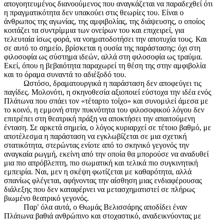
απογοητευμένος διανοούμενος που αναγκάζεται να παραδεχθεί ότι
η πραγματικότητα δεν υπακούει στις θεωρίες του. Είναι ο
άνθρωπος της αγωνίας, της αμφιβολίας, της διάψευσης, ο οποίος
κοιτάζει τα συντρίμμια των ονείρων του και επιχειρεί, για
τελευταία ίσως φορά, να νοηματοδοτήσει την αποτυχία τους. Και
σε αυτό το σημείο, βρίσκεται η ουσία της παράστασης: όχι στη
φιλοσοφία ως σύστημα ιδεών, αλλά στη φιλοσοφία ως τραύμα.
Εκεί, όπου η βεβαιότητα παραχωρεί τη θέση της στην αμφιβολία
και το όραμα συναντά το αδιέξοδό του.
Ωστόσο, δραματουργικά η παράσταση δεν αποφεύγει τις
παγίδες. Μολονότι, η σκηνοθεσία αξιοποιεί εύστοχα την ιδέα ενός
Πλάτωνα που σπάει τον «τέταρτο τοίχο» και συνομιλεί άμεσα με
το κοινό, η εμμονή στην πυκνότητα του φιλοσοφικού λόγου δεν
επιτρέπει στη θεατρική πράξη να αποκτήσει την απαιτούμενη
ένταση. Σε αρκετά σημεία, ο λόγος κυριαρχεί σε τέτοιο βαθμό, με
αποτέλεσμα η παράσταση να εγκλωβίζεται σε μια σχετική
στατικότητα, στερώντας ενίοτε από το σκηνικό γεγονός την
αναγκαία ρωγμή, εκείνη από την οποία θα μπορούσε να αναδυθεί
μια πιο απρόβλεπτη, πιο σωματική και τελικά πιο συγκινητική
εμπειρία. Ναι, μεν η σκέψη φωτίζεται με καθαρότητα, αλλά
σπανίως φλέγεται, αφήνοντας την αίσθηση μιας ενδιαφέρουσας
διάλεξης που δεν καταφέρνει να μετασχηματιστεί σε πλήρως
βιωμένο θεατρικό γεγονός.
Παρ' όλα αυτά, ο Θωμάς Βελισσάρης αποδίδει έναν
Πλάτωνα βαθιά ανθρώπινο και στοχαστικό, αναδεικνύοντας με