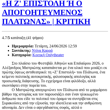
«Η Ζ' ΕΠΙΣΤΟΛΗ Ή Ο
ΑΠΟΓΟΗΤΕΥΜΕΝΟΣ
ΠΛΑΤΩΝΑΣ» | ΚΡΙΤΙΚΗ
4.7/
5
κατάταξη (41 ψήφοι)
Ημερομηνία:
Τετάρτη, 24/06/2026 12:59
Συντάκτης:
Ντίνα Καρρά
Κατηγορία:
Κριτική Onlytheater
Στο πλαίσιο του Φεστιβάλ Αθηνών και Επιδαύρου 2026, ο
Αλέξανδρος Μιστριώτης καταπιάνεται με ένα υλικό που μοιάζει εκ
πρώτης όψεως αντιθεατρικό: τη «Ζ’ Επιστολή» του Πλάτωνα, ένα
κείμενο πολιτικής αυτοκριτικής, φιλοσοφικής απολογίας και
προσωπικής διάψευσης. Το εγχείρημα είναι φιλόδοξο, αλλά
σκοντάφτει στην πορεία του.
Ο Μιστριώτης απογυμνώνει τον Πλάτωνα από το μαρμάρινο
βάθρο της ιστορίας και τον παρουσιάζει σαν έναν ηλικιωμένο
άνθρωπο που είδε το πολιτικό του όραμα να συντρίβεται στις
Συρακούσες από την εξουσία, την ιδιοτέλεια και την ανθρώπινη
αδυναμία. Δεν είναι ο αψεγάδιαστος σοφός, αλλά ο