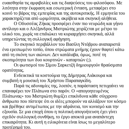
ευαισθησία τις αμφιβολίες και τις διαψεύσεις του φιλοσόφου. Με
λιτότητα στην έκφραση και εσωτερική ένταση, μεταφέρει στο
κοινό το βάρος της εμπειρίας και της αυτοκριτικής. Η ερμηνεία του
χαρακτηρίζεται από ωριμότητα, ακρίβεια και σκηνική αλήθεια.
Ο Οδυσσέας Ζήκας προσφέρει έναν πιο νευρώδη και γήινο
αντίλογο και ο Αλέξανδρος Μιστριώτης χειρίζεται με μέτρο το
υλικό του, χωρίς να επιδιώκει να κυριαρχήσει σκηνικά, αλλά
υπηρετώντας τη συλλογική αφήγηση.
Το σκηνικό περιβάλλον του Βασίλη Ντόβρου αναπαριστά
ένα ερειπωμένο τοπίο, όπου στρώματα μνήμης έχουν θαφτεί κάτω
από τη σκόνη των αιώνων. Δεν κατάλαβα, όμως, ποτέ τη
σκοπιμότητα των δυο κουρτινών - καταρτιών (;).
Οι φωτισμοί του Σίμου Σαρκετζή δημιουργούν θραύσματα
ορατότητας.
Ενδεικτικά τα κοστούμια της Δήμητρας Λιάκουρα και
συμβατή η μουσική του Χρήστου Παραπαγκίδη.
Παρά τις αδυναμίες της, λοιπόν, η παράσταση πετυχαίνει να
επαναφέρει τον Πλάτωνα στο παρόν. Ο «απογοητευμένος
Πλάτωνας» του Μιστριώτη θυμίζει επικίνδυνα κάθε σύγχρονο
άνθρωπο που πίστεψε ότι οι ιδέες μπορούν να αλλάξουν τον κόσμο
και βρέθηκε αντιμέτωπος με την αδράνεια, τον κυνισμό και την
εξουσία. Σε μια εποχή όπου η πολιτική απογοήτευση έχει γίνει
σχεδόν συλλογική συνθήκη, το έργο αποκτά μια αναπάντεχη
επικαιρότητα. Κι αυτή η ειλικρίνεια είναι ίσως το μεγαλύτερο
προτέρημά του.