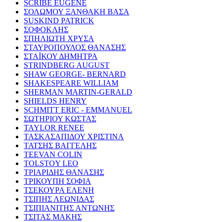
SCRIBE EUGENE
ΣΟΛΩΜΟΥ ΞΑΝΘΑΚΗ ΒΑΣΑ
SUSKIND PATRICK
ΣΟΦΟΚΛΗΣ
ΣΠΗΛΙΩΤΗ ΧΡΥΣΑ
ΣΤΑΥΡΟΠΟΥΛΟΣ ΘΑΝΑΣΗΣ
ΣΤΑΪΚΟΥ ΔΗΜΗΤΡΑ
STRINDBERG AUGUST
SHAW GEORGE- BERNARD
SHAKESPEARE WILLIAM
SHERMAN MARTIN-GERALD
SHIELDS HENRY
SCHMITT ERIC - EMMANUEL
ΣΩΤΗΡΙΟΥ ΚΩΣΤΑΣ
TAYLOR RENEE
ΤΑΣΚΑΣΑΠΙΔΟΥ ΧΡΙΣΤΙΝΑ
ΤΑΤΣΗΣ ΒΑΓΓΕΛΗΣ
TEEVAN COLIN
TOLSTOY LEO
ΤΡΙΑΡΙΔΗΣ ΘΑΝΑΣΗΣ
ΤΡΙΚΟΥΠΗ ΣΟΦΙΑ
ΤΣΕΚΟΥΡΑ ΕΛΕΝΗ
ΤΣΙΠΗΣ ΛΕΩΝΙΔΑΣ
ΤΣΙΠΙΑΝΙΤΗΣ ΑΝΤΩΝΗΣ
ΤΣΙΤΑΣ ΜΑΚΗΣ