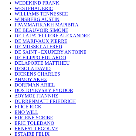
WEDEKIND FRANK
WESTPHAL ERIC
WILLIAMS TENNESSEE
WINSBERG AUSTIN
ΓΡΑΜΜΑΤΙΚΑΚΗ ΜΑΡΙΒΙΤΑ
DE BEAUVOIR SIMONE
DE LA PATELLIERE ALEXANDRE
DE MARIVAUX PIERRE
DE MUSSET ALFRED
DE SAINT - EXUPERY ANTOINE
DE FILIPPO EDUARDO
DELAPORTE MATTHIEU
DESOLA DAVID
DICKENS CHARLES
ΔΗΜΟΥ ΑΚΗΣ
DORFMAN ARIEL
DOSTOYEVSKY FYODOR
ΔΟΥΜΟΣ ΓΙΑΝΝΗΣ
DURRENMATT FRIEDRICH
ELICE RICK
ENO WILL
EUGENE SCRIBE
ERIC TOLEDANO
ERNEST LEGOUVE
ESTAIRE FELIX