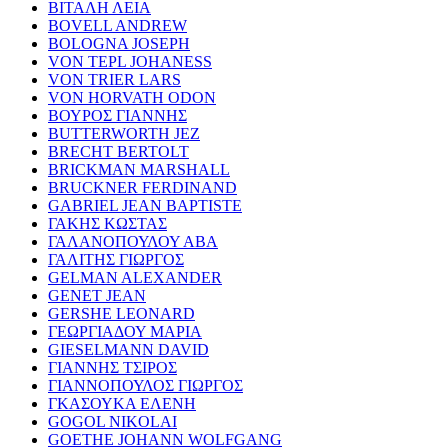
ΒΙΤΑΛΗ ΛΕΙΑ
BOVELL ANDREW
BOLOGNA JOSEPH
VON TEPL JOHANESS
VON TRIER LARS
VON HORVATH ODON
ΒΟΥΡΟΣ ΓΙΑΝΝΗΣ
BUTTERWORTH JEZ
BRECHT BERTOLT
BRICKMAN MARSHALL
BRUCKNER FERDINAND
GABRIEL JEAN BAPTISTE
ΓΑΚΗΣ ΚΩΣΤΑΣ
ΓΑΛΑΝΟΠΟΥΛΟΥ ΑΒΑ
ΓΑΛΙΤΗΣ ΓΙΩΡΓΟΣ
GELMAN ALEXANDER
GENET JEAN
GERSHE LEONARD
ΓΕΩΡΓΙΑΔΟΥ ΜΑΡΙΑ
GIESELMANN DAVID
ΓΙΑΝΝΗΣ ΤΣΙΡΟΣ
ΓΙΑΝΝΟΠΟΥΛΟΣ ΓΙΩΡΓΟΣ
ΓΚΑΣΟΥΚΑ ΕΛΕΝΗ
GOGOL NIKOLAI
GOETHE JOHANN WOLFGANG