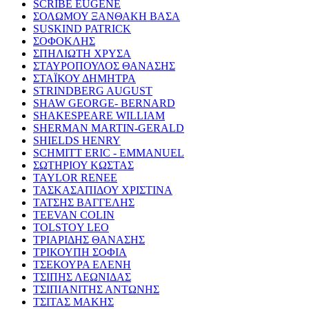
SCRIBE EUGENE
ΣΟΛΩΜΟΥ ΞΑΝΘΑΚΗ ΒΑΣΑ
SUSKIND PATRICK
ΣΟΦΟΚΛΗΣ
ΣΠΗΛΙΩΤΗ ΧΡΥΣΑ
ΣΤΑΥΡΟΠΟΥΛΟΣ ΘΑΝΑΣΗΣ
ΣΤΑΪΚΟΥ ΔΗΜΗΤΡΑ
STRINDBERG AUGUST
SHAW GEORGE- BERNARD
SHAKESPEARE WILLIAM
SHERMAN MARTIN-GERALD
SHIELDS HENRY
SCHMITT ERIC - EMMANUEL
ΣΩΤΗΡΙΟΥ ΚΩΣΤΑΣ
TAYLOR RENEE
ΤΑΣΚΑΣΑΠΙΔΟΥ ΧΡΙΣΤΙΝΑ
ΤΑΤΣΗΣ ΒΑΓΓΕΛΗΣ
TEEVAN COLIN
TOLSTOY LEO
ΤΡΙΑΡΙΔΗΣ ΘΑΝΑΣΗΣ
ΤΡΙΚΟΥΠΗ ΣΟΦΙΑ
ΤΣΕΚΟΥΡΑ ΕΛΕΝΗ
ΤΣΙΠΗΣ ΛΕΩΝΙΔΑΣ
ΤΣΙΠΙΑΝΙΤΗΣ ΑΝΤΩΝΗΣ
ΤΣΙΤΑΣ ΜΑΚΗΣ