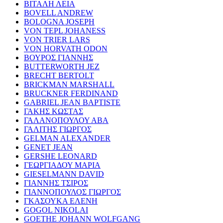
ΒΙΤΑΛΗ ΛΕΙΑ
BOVELL ANDREW
BOLOGNA JOSEPH
VON TEPL JOHANESS
VON TRIER LARS
VON HORVATH ODON
ΒΟΥΡΟΣ ΓΙΑΝΝΗΣ
BUTTERWORTH JEZ
BRECHT BERTOLT
BRICKMAN MARSHALL
BRUCKNER FERDINAND
GABRIEL JEAN BAPTISTE
ΓΑΚΗΣ ΚΩΣΤΑΣ
ΓΑΛΑΝΟΠΟΥΛΟΥ ΑΒΑ
ΓΑΛΙΤΗΣ ΓΙΩΡΓΟΣ
GELMAN ALEXANDER
GENET JEAN
GERSHE LEONARD
ΓΕΩΡΓΙΑΔΟΥ ΜΑΡΙΑ
GIESELMANN DAVID
ΓΙΑΝΝΗΣ ΤΣΙΡΟΣ
ΓΙΑΝΝΟΠΟΥΛΟΣ ΓΙΩΡΓΟΣ
ΓΚΑΣΟΥΚΑ ΕΛΕΝΗ
GOGOL NIKOLAI
GOETHE JOHANN WOLFGANG