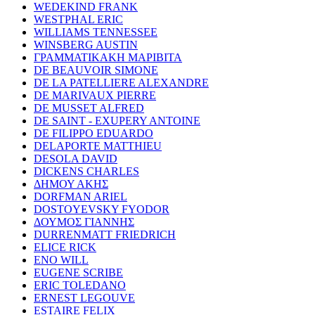
WEDEKIND FRANK
WESTPHAL ERIC
WILLIAMS TENNESSEE
WINSBERG AUSTIN
ΓΡΑΜΜΑΤΙΚΑΚΗ ΜΑΡΙΒΙΤΑ
DE BEAUVOIR SIMONE
DE LA PATELLIERE ALEXANDRE
DE MARIVAUX PIERRE
DE MUSSET ALFRED
DE SAINT - EXUPERY ANTOINE
DE FILIPPO EDUARDO
DELAPORTE MATTHIEU
DESOLA DAVID
DICKENS CHARLES
ΔΗΜΟΥ ΑΚΗΣ
DORFMAN ARIEL
DOSTOYEVSKY FYODOR
ΔΟΥΜΟΣ ΓΙΑΝΝΗΣ
DURRENMATT FRIEDRICH
ELICE RICK
ENO WILL
EUGENE SCRIBE
ERIC TOLEDANO
ERNEST LEGOUVE
ESTAIRE FELIX