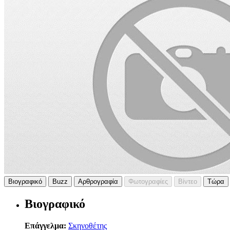
Βιογραφικό
Buzz
Αρθρογραφία
Φωτογραφίες
Βίντεο
Τώρα
Βιογραφικό
Επάγγελμα:
Σκηνοθέτης