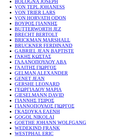
BOLOGNA JOSEPH
VON TEPL JOHANESS
VON TRIER LARS
VON HORVATH ODON
ΒΟΥΡΟΣ ΓΙΑΝΝΗΣ
BUTTERWORTH JEZ
BRECHT BERTOLT
BRICKMAN MARSHALL
BRUCKNER FERDINAND
GABRIEL JEAN BAPTISTE
ΓΑΚΗΣ ΚΩΣΤΑΣ
ΓΑΛΑΝΟΠΟΥΛΟΥ ΑΒΑ
ΓΑΛΙΤΗΣ ΓΙΩΡΓΟΣ
GELMAN ALEXANDER
GENET JEAN
GERSHE LEONARD
ΓΕΩΡΓΙΑΔΟΥ ΜΑΡΙΑ
GIESELMANN DAVID
ΓΙΑΝΝΗΣ ΤΣΙΡΟΣ
ΓΙΑΝΝΟΠΟΥΛΟΣ ΓΙΩΡΓΟΣ
ΓΚΑΣΟΥΚΑ ΕΛΕΝΗ
GOGOL NIKOLAI
GOETHE JOHANN WOLFGANG
WEDEKIND FRANK
WESTPHAL ERIC