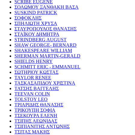
SCRIBE EUGENE
ΣΟΛΩΜΟΥ ΞΑΝΘΑΚΗ ΒΑΣΑ
SUSKIND PATRICK
ΣΟΦΟΚΛΗΣ
ΣΠΗΛΙΩΤΗ ΧΡΥΣΑ
ΣΤΑΥΡΟΠΟΥΛΟΣ ΘΑΝΑΣΗΣ
ΣΤΑΪΚΟΥ ΔΗΜΗΤΡΑ
STRINDBERG AUGUST
SHAW GEORGE- BERNARD
SHAKESPEARE WILLIAM
SHERMAN MARTIN-GERALD
SHIELDS HENRY
SCHMITT ERIC - EMMANUEL
ΣΩΤΗΡΙΟΥ ΚΩΣΤΑΣ
TAYLOR RENEE
ΤΑΣΚΑΣΑΠΙΔΟΥ ΧΡΙΣΤΙΝΑ
ΤΑΤΣΗΣ ΒΑΓΓΕΛΗΣ
TEEVAN COLIN
TOLSTOY LEO
ΤΡΙΑΡΙΔΗΣ ΘΑΝΑΣΗΣ
ΤΡΙΚΟΥΠΗ ΣΟΦΙΑ
ΤΣΕΚΟΥΡΑ ΕΛΕΝΗ
ΤΣΙΠΗΣ ΛΕΩΝΙΔΑΣ
ΤΣΙΠΙΑΝΙΤΗΣ ΑΝΤΩΝΗΣ
ΤΣΙΤΑΣ ΜΑΚΗΣ