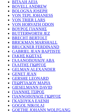
ΒΙΤΑΛΗ ΛΕΙΑ
BOVELL ANDREW
BOLOGNA JOSEPH
VON TEPL JOHANESS
VON TRIER LARS
VON HORVATH ODON
ΒΟΥΡΟΣ ΓΙΑΝΝΗΣ
BUTTERWORTH JEZ
BRECHT BERTOLT
BRICKMAN MARSHALL
BRUCKNER FERDINAND
GABRIEL JEAN BAPTISTE
ΓΑΚΗΣ ΚΩΣΤΑΣ
ΓΑΛΑΝΟΠΟΥΛΟΥ ΑΒΑ
ΓΑΛΙΤΗΣ ΓΙΩΡΓΟΣ
GELMAN ALEXANDER
GENET JEAN
GERSHE LEONARD
ΓΕΩΡΓΙΑΔΟΥ ΜΑΡΙΑ
GIESELMANN DAVID
ΓΙΑΝΝΗΣ ΤΣΙΡΟΣ
ΓΙΑΝΝΟΠΟΥΛΟΣ ΓΙΩΡΓΟΣ
ΓΚΑΣΟΥΚΑ ΕΛΕΝΗ
GOGOL NIKOLAI
GOETHE JOHANN WOLFGANG