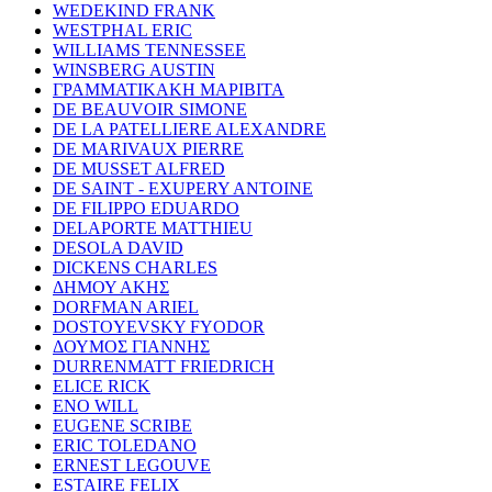
WEDEKIND FRANK
WESTPHAL ERIC
WILLIAMS TENNESSEE
WINSBERG AUSTIN
ΓΡΑΜΜΑΤΙΚΑΚΗ ΜΑΡΙΒΙΤΑ
DE BEAUVOIR SIMONE
DE LA PATELLIERE ALEXANDRE
DE MARIVAUX PIERRE
DE MUSSET ALFRED
DE SAINT - EXUPERY ANTOINE
DE FILIPPO EDUARDO
DELAPORTE MATTHIEU
DESOLA DAVID
DICKENS CHARLES
ΔΗΜΟΥ ΑΚΗΣ
DORFMAN ARIEL
DOSTOYEVSKY FYODOR
ΔΟΥΜΟΣ ΓΙΑΝΝΗΣ
DURRENMATT FRIEDRICH
ELICE RICK
ENO WILL
EUGENE SCRIBE
ERIC TOLEDANO
ERNEST LEGOUVE
ESTAIRE FELIX