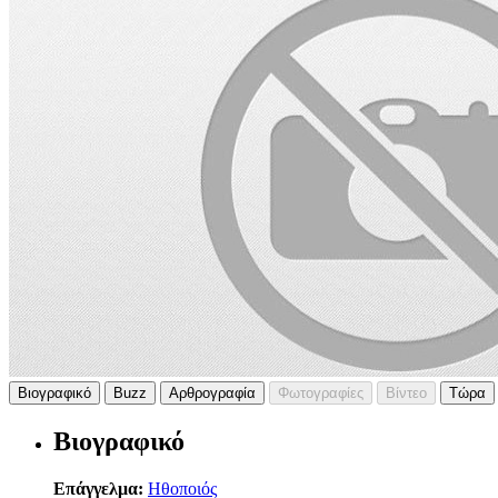
Βιογραφικό
Buzz
Αρθρογραφία
Φωτογραφίες
Βίντεο
Τώρα
Βιογραφικό
Επάγγελμα:
Ηθοποιός