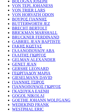
BOLOGNA JOSEPH
VON TEPL JOHANESS
VON TRIER LARS
VON HORVATH ODON
ΒΟΥΡΟΣ ΓΙΑΝΝΗΣ
BUTTERWORTH JEZ
BRECHT BERTOLT
BRICKMAN MARSHALL
BRUCKNER FERDINAND
GABRIEL JEAN BAPTISTE
ΓΑΚΗΣ ΚΩΣΤΑΣ
ΓΑΛΑΝΟΠΟΥΛΟΥ ΑΒΑ
ΓΑΛΙΤΗΣ ΓΙΩΡΓΟΣ
GELMAN ALEXANDER
GENET JEAN
GERSHE LEONARD
ΓΕΩΡΓΙΑΔΟΥ ΜΑΡΙΑ
GIESELMANN DAVID
ΓΙΑΝΝΗΣ ΤΣΙΡΟΣ
ΓΙΑΝΝΟΠΟΥΛΟΣ ΓΙΩΡΓΟΣ
ΓΚΑΣΟΥΚΑ ΕΛΕΝΗ
GOGOL NIKOLAI
GOETHE JOHANN WOLFGANG
WEDEKIND FRANK
WESTPHAL ERIC