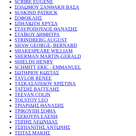
SCRIBE EUGENE
ΣΟΛΩΜΟΥ ΞΑΝΘΑΚΗ ΒΑΣΑ
SUSKIND PATRICK
ΣΟΦΟΚΛΗΣ
ΣΠΗΛΙΩΤΗ ΧΡΥΣΑ
ΣΤΑΥΡΟΠΟΥΛΟΣ ΘΑΝΑΣΗΣ
ΣΤΑΪΚΟΥ ΔΗΜΗΤΡΑ
STRINDBERG AUGUST
SHAW GEORGE- BERNARD
SHAKESPEARE WILLIAM
SHERMAN MARTIN-GERALD
SHIELDS HENRY
SCHMITT ERIC - EMMANUEL
ΣΩΤΗΡΙΟΥ ΚΩΣΤΑΣ
TAYLOR RENEE
ΤΑΣΚΑΣΑΠΙΔΟΥ ΧΡΙΣΤΙΝΑ
ΤΑΤΣΗΣ ΒΑΓΓΕΛΗΣ
TEEVAN COLIN
TOLSTOY LEO
ΤΡΙΑΡΙΔΗΣ ΘΑΝΑΣΗΣ
ΤΡΙΚΟΥΠΗ ΣΟΦΙΑ
ΤΣΕΚΟΥΡΑ ΕΛΕΝΗ
ΤΣΙΠΗΣ ΛΕΩΝΙΔΑΣ
ΤΣΙΠΙΑΝΙΤΗΣ ΑΝΤΩΝΗΣ
ΤΣΙΤΑΣ ΜΑΚΗΣ