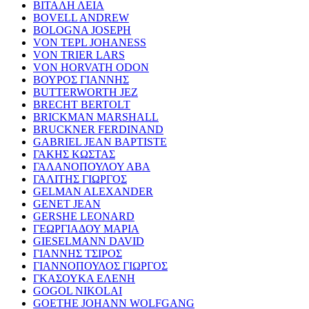
ΒΙΤΑΛΗ ΛΕΙΑ
BOVELL ANDREW
BOLOGNA JOSEPH
VON TEPL JOHANESS
VON TRIER LARS
VON HORVATH ODON
ΒΟΥΡΟΣ ΓΙΑΝΝΗΣ
BUTTERWORTH JEZ
BRECHT BERTOLT
BRICKMAN MARSHALL
BRUCKNER FERDINAND
GABRIEL JEAN BAPTISTE
ΓΑΚΗΣ ΚΩΣΤΑΣ
ΓΑΛΑΝΟΠΟΥΛΟΥ ΑΒΑ
ΓΑΛΙΤΗΣ ΓΙΩΡΓΟΣ
GELMAN ALEXANDER
GENET JEAN
GERSHE LEONARD
ΓΕΩΡΓΙΑΔΟΥ ΜΑΡΙΑ
GIESELMANN DAVID
ΓΙΑΝΝΗΣ ΤΣΙΡΟΣ
ΓΙΑΝΝΟΠΟΥΛΟΣ ΓΙΩΡΓΟΣ
ΓΚΑΣΟΥΚΑ ΕΛΕΝΗ
GOGOL NIKOLAI
GOETHE JOHANN WOLFGANG