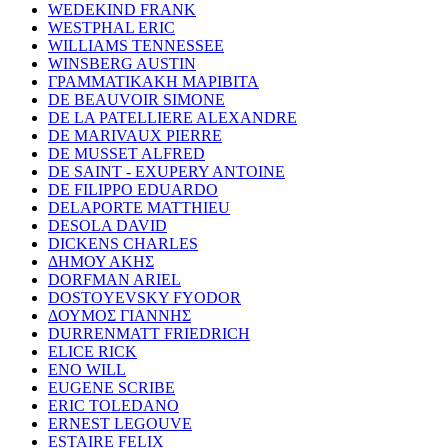
WEDEKIND FRANK
WESTPHAL ERIC
WILLIAMS TENNESSEE
WINSBERG AUSTIN
ΓΡΑΜΜΑΤΙΚΑΚΗ ΜΑΡΙΒΙΤΑ
DE BEAUVOIR SIMONE
DE LA PATELLIERE ALEXANDRE
DE MARIVAUX PIERRE
DE MUSSET ALFRED
DE SAINT - EXUPERY ANTOINE
DE FILIPPO EDUARDO
DELAPORTE MATTHIEU
DESOLA DAVID
DICKENS CHARLES
ΔΗΜΟΥ ΑΚΗΣ
DORFMAN ARIEL
DOSTOYEVSKY FYODOR
ΔΟΥΜΟΣ ΓΙΑΝΝΗΣ
DURRENMATT FRIEDRICH
ELICE RICK
ENO WILL
EUGENE SCRIBE
ERIC TOLEDANO
ERNEST LEGOUVE
ESTAIRE FELIX