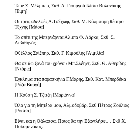
Tape Σ. Μέλμπερ, Σκθ. Λ. Γιουργού Ιλίσια Βολανάκης
[Έιμη]
Οι τρεις αδελφές Α.Τσέχωφ, Σκθ. Μ. Κάλμπαρη θέατρο
Τέχνης [Μάσα]
Το σπίτι της Μπερνάρντα Άλμπα Φ. Λόρκα, Σκθ. Σ.
Λιβαθηνός
Οθέλλος Σαίξπηρ, Σκθ. Γ. Κιμούλης [Αιμιλία]
Θα σε δω ξανά του χρόνου Μπ.Σλέηντ, Σκθ. Θ. Αθερίδης
[Ντόρις]
Έγκλημα στα παρασκήνια Γ.Μαρης, Σκθ. Κατ. Μπερδέκα
[Ρόζα Βαργή]
Η Καύση Σ. Τζίτζη [Μαριάννα]
Όλα για τη Μητέρα μου, Αλμοδοβάρ, Σκθ Πέτρος Ζούλιας
[Ρόσσα]
Είναι και η Θάλασσα, Ποιος θα την Εξαντλήσει… Σκθ Χ.
Πολυμενάκος.