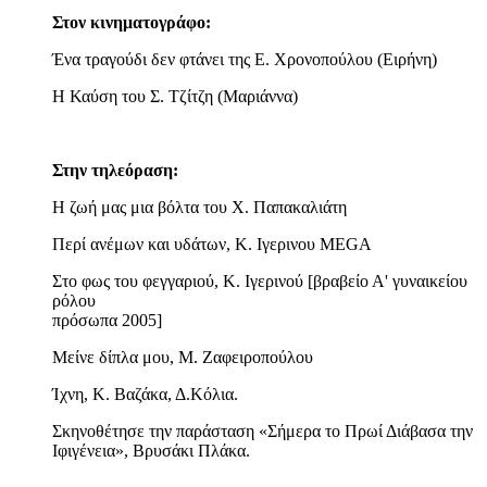
Στον κινηματογράφο:
Ένα τραγούδι δεν φτάνει της Ε. Χρονοπούλου (Ειρήνη)
Η Καύση του Σ. Τζίτζη (Μαριάννα)
Στην τηλεόραση:
Η ζωή μας μια βόλτα του Χ. Παπακαλιάτη
Περί ανέμων και υδάτων, Κ. Ιγερινου MEGA
Στο φως του φεγγαριού, Κ. Ιγερινού [βραβείο Α' γυναικείου
ρόλου
πρόσωπα 2005]
Μείνε δίπλα μου, Μ. Ζαφειροπούλου
Ίχνη, Κ. Βαζάκα, Δ.Κόλια.
Σκηνοθέτησε την παράσταση «Σήμερα το Πρωί Διάβασα την
Ιφιγένεια», Βρυσάκι Πλάκα.