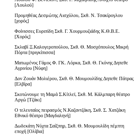
[Λουλού]
Προμηθέας Δεσμώτης Αισχύλου, Σκθ. Ν. Τσακίρογλου
[χορός]
Φοίνισσες Ευριπίδη Σκθ. Γ. Χουρμουζιάδης Κ.Θ.Β.Ε.
[Χορός]
Σκλαβί Ξ.Καλογεροπούλου, Σκθ. Θ. Μοσχόπουλος Μικρή
Πόρτα [πριγκίπισσα]
Ματωμένος Γάμος Φ. ΓΚ. Λόρκα, Σκθ. Θ. Γκόνης Δηπεθε
Αγρινίου [Νύφη]
Δον Ζουάν Μολιέρου, Σκθ. Θ. Μουμουλίδης Δηπεθε Πάτρας
[Ελβίρα]
Σκοτώνουμε τη Μαμά Σ.Κίτλεϊ, Σκθ. Μ. Κάλμπαρη θέατρο
Αργώ [Τζάκι]
Ο τελευταίος πειρασμός Ν.Καζαντζάκη, Σκθ. Σ. Χατζάκη
Εθνικό θέατρο [Μαγδαληνή]
Δωδεκάτη Νύχτα Σαίξπηρ, Σκθ. Θ. Μουμουλίδη πέμπτη
εποχή [Ολίβια]