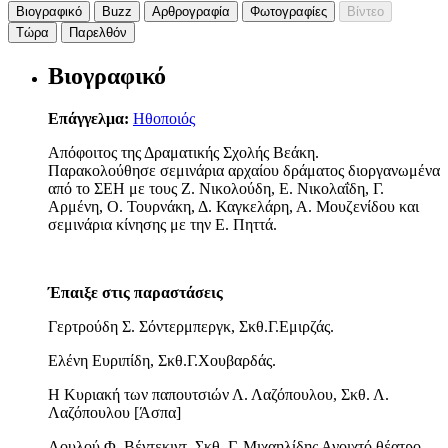
Βιογραφικό
Buzz
Αρθρογραφία
Φωτογραφίες
Βίντεο
Τώρα
Παρελθόν
Βιογραφικό
Επάγγελμα:
Ηθοποιός
Απόφοιτος της Δραματικής Σχολής Βεάκη.
Παρακολούθησε σεμινάρια αρχαίου δράματος διοργανωμένα
από το ΣΕΗ με τους Ζ. Νικολούδη, Ε. Νικολαΐδη, Γ.
Αρμένη, Ο. Τουρνάκη, Δ. Καγκελάρη, Α. Μουζενίδου και
σεμινάρια κίνησης με την Ε. Πηττά.
Έπαιξε στις παραστάσεις
Γερτρούδη Σ. Σόντερμπεργκ, Σκθ.Γ.Εμιρζάς.
Ελένη Ευριπίδη, Σκθ.Γ.Χουβαρδάς.
Η Κυριακή των παπουτσιών Λ. Λαζόπουλου, Σκθ. Λ.
Λαζόπουλου [Άσπα]
Λουλού Φ. Βέντεκιντ, Σκθ. Γ. Μιχαηλίδης Ανοιχτό θέατρο