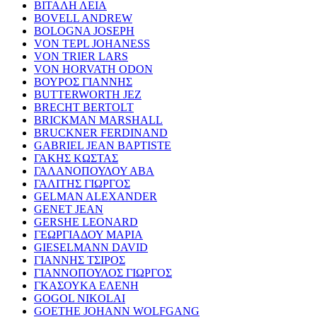
ΒΙΤΑΛΗ ΛΕΙΑ
BOVELL ANDREW
BOLOGNA JOSEPH
VON TEPL JOHANESS
VON TRIER LARS
VON HORVATH ODON
ΒΟΥΡΟΣ ΓΙΑΝΝΗΣ
BUTTERWORTH JEZ
BRECHT BERTOLT
BRICKMAN MARSHALL
BRUCKNER FERDINAND
GABRIEL JEAN BAPTISTE
ΓΑΚΗΣ ΚΩΣΤΑΣ
ΓΑΛΑΝΟΠΟΥΛΟΥ ΑΒΑ
ΓΑΛΙΤΗΣ ΓΙΩΡΓΟΣ
GELMAN ALEXANDER
GENET JEAN
GERSHE LEONARD
ΓΕΩΡΓΙΑΔΟΥ ΜΑΡΙΑ
GIESELMANN DAVID
ΓΙΑΝΝΗΣ ΤΣΙΡΟΣ
ΓΙΑΝΝΟΠΟΥΛΟΣ ΓΙΩΡΓΟΣ
ΓΚΑΣΟΥΚΑ ΕΛΕΝΗ
GOGOL NIKOLAI
GOETHE JOHANN WOLFGANG