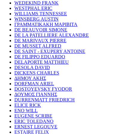
WEDEKIND FRANK
WESTPHAL ERIC
WILLIAMS TENNESSEE
WINSBERG AUSTIN
ΓΡΑΜΜΑΤΙΚΑΚΗ ΜΑΡΙΒΙΤΑ
DE BEAUVOIR SIMONE
DE LA PATELLIERE ALEXANDRE
DE MARIVAUX PIERRE
DE MUSSET ALFRED
DE SAINT - EXUPERY ANTOINE
DE FILIPPO EDUARDO
DELAPORTE MATTHIEU
DESOLA DAVID
DICKENS CHARLES
ΔΗΜΟΥ ΑΚΗΣ
DORFMAN ARIEL
DOSTOYEVSKY FYODOR
ΔΟΥΜΟΣ ΓΙΑΝΝΗΣ
DURRENMATT FRIEDRICH
ELICE RICK
ENO WILL
EUGENE SCRIBE
ERIC TOLEDANO
ERNEST LEGOUVE
ESTAIRE FELIX