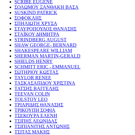
SCRIBE EUGENE
ΣΟΛΩΜΟΥ ΞΑΝΘΑΚΗ ΒΑΣΑ
SUSKIND PATRICK
ΣΟΦΟΚΛΗΣ
ΣΠΗΛΙΩΤΗ ΧΡΥΣΑ
ΣΤΑΥΡΟΠΟΥΛΟΣ ΘΑΝΑΣΗΣ
ΣΤΑΪΚΟΥ ΔΗΜΗΤΡΑ
STRINDBERG AUGUST
SHAW GEORGE- BERNARD
SHAKESPEARE WILLIAM
SHERMAN MARTIN-GERALD
SHIELDS HENRY
SCHMITT ERIC - EMMANUEL
ΣΩΤΗΡΙΟΥ ΚΩΣΤΑΣ
TAYLOR RENEE
ΤΑΣΚΑΣΑΠΙΔΟΥ ΧΡΙΣΤΙΝΑ
ΤΑΤΣΗΣ ΒΑΓΓΕΛΗΣ
TEEVAN COLIN
TOLSTOY LEO
ΤΡΙΑΡΙΔΗΣ ΘΑΝΑΣΗΣ
ΤΡΙΚΟΥΠΗ ΣΟΦΙΑ
ΤΣΕΚΟΥΡΑ ΕΛΕΝΗ
ΤΣΙΠΗΣ ΛΕΩΝΙΔΑΣ
ΤΣΙΠΙΑΝΙΤΗΣ ΑΝΤΩΝΗΣ
ΤΣΙΤΑΣ ΜΑΚΗΣ