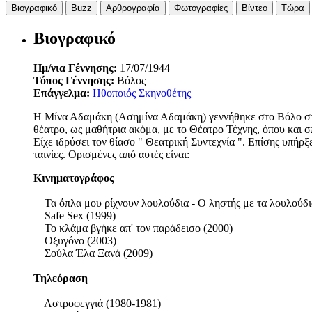
Βιογραφικό
Buzz
Αρθρογραφία
Φωτογραφίες
Βίντεο
Τώρα
Βιογραφικό
Ημ/νια Γέννησης:
17/07/1944
Τόπος Γέννησης:
Βόλος
Επάγγελμα:
Ηθοποιός
Σκηνοθέτης
Η Μίνα Αδαμάκη (Ασημίνα Αδαμάκη) γεννήθηκε στο Βόλο στι
θέατρο, ως μαθήτρια ακόμα, με το Θέατρο Τέχνης, όπου και 
Είχε ιδρύσει τον θίασο " Θεατρική Συντεχνία ". Επίσης υπήρξ
ταινίες. Ορισμένες από αυτές είναι:
Κινηματογράφος
Τα όπλα μου ρίχνουν λουλούδια - Ο ληστής με τα λουλούδι
Safe Sex (1999)
Το κλάμα βγήκε απ' τον παράδεισο (2000)
Οξυγόνο (2003)
Σούλα Έλα Ξανά (2009)
Τηλεόραση
Αστροφεγγιά (1980-1981)