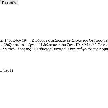
Παρελθόν
ς 17 Ιουλίου 1944. Σπούδασε στη Δραματική Σχολή του Θεάτρου Τέχ
σπούδαζε τότε, στο έργο " Η δολοφονία του Ζαν - Πωλ Μαρά ". Σε νε
ε ιδρυτικό μέλος της " Ελεύθερης Σκηνής ". Είναι απόφοιτος της Νομι
α (1981)