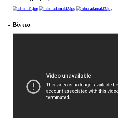
Βίντεο