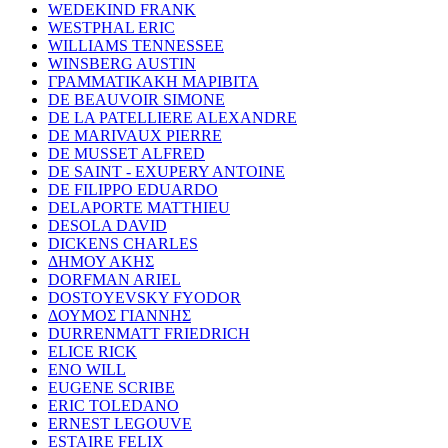
WEDEKIND FRANK
WESTPHAL ERIC
WILLIAMS TENNESSEE
WINSBERG AUSTIN
ΓΡΑΜΜΑΤΙΚΑΚΗ ΜΑΡΙΒΙΤΑ
DE BEAUVOIR SIMONE
DE LA PATELLIERE ALEXANDRE
DE MARIVAUX PIERRE
DE MUSSET ALFRED
DE SAINT - EXUPERY ANTOINE
DE FILIPPO EDUARDO
DELAPORTE MATTHIEU
DESOLA DAVID
DICKENS CHARLES
ΔΗΜΟΥ ΑΚΗΣ
DORFMAN ARIEL
DOSTOYEVSKY FYODOR
ΔΟΥΜΟΣ ΓΙΑΝΝΗΣ
DURRENMATT FRIEDRICH
ELICE RICK
ENO WILL
EUGENE SCRIBE
ERIC TOLEDANO
ERNEST LEGOUVE
ESTAIRE FELIX