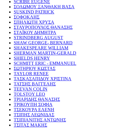
SCRIBE EUGENE
ΣΟΛΩΜΟΥ ΞΑΝΘΑΚΗ ΒΑΣΑ
SUSKIND PATRICK
ΣΟΦΟΚΛΗΣ
ΣΠΗΛΙΩΤΗ ΧΡΥΣΑ
ΣΤΑΥΡΟΠΟΥΛΟΣ ΘΑΝΑΣΗΣ
ΣΤΑΪΚΟΥ ΔΗΜΗΤΡΑ
STRINDBERG AUGUST
SHAW GEORGE- BERNARD
SHAKESPEARE WILLIAM
SHERMAN MARTIN-GERALD
SHIELDS HENRY
SCHMITT ERIC - EMMANUEL
ΣΩΤΗΡΙΟΥ ΚΩΣΤΑΣ
TAYLOR RENEE
ΤΑΣΚΑΣΑΠΙΔΟΥ ΧΡΙΣΤΙΝΑ
ΤΑΤΣΗΣ ΒΑΓΓΕΛΗΣ
TEEVAN COLIN
TOLSTOY LEO
ΤΡΙΑΡΙΔΗΣ ΘΑΝΑΣΗΣ
ΤΡΙΚΟΥΠΗ ΣΟΦΙΑ
ΤΣΕΚΟΥΡΑ ΕΛΕΝΗ
ΤΣΙΠΗΣ ΛΕΩΝΙΔΑΣ
ΤΣΙΠΙΑΝΙΤΗΣ ΑΝΤΩΝΗΣ
ΤΣΙΤΑΣ ΜΑΚΗΣ