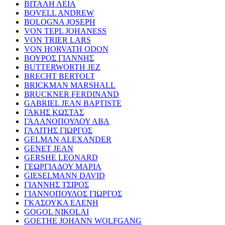
ΒΙΤΑΛΗ ΛΕΙΑ
BOVELL ANDREW
BOLOGNA JOSEPH
VON TEPL JOHANESS
VON TRIER LARS
VON HORVATH ODON
ΒΟΥΡΟΣ ΓΙΑΝΝΗΣ
BUTTERWORTH JEZ
BRECHT BERTOLT
BRICKMAN MARSHALL
BRUCKNER FERDINAND
GABRIEL JEAN BAPTISTE
ΓΑΚΗΣ ΚΩΣΤΑΣ
ΓΑΛΑΝΟΠΟΥΛΟΥ ΑΒΑ
ΓΑΛΙΤΗΣ ΓΙΩΡΓΟΣ
GELMAN ALEXANDER
GENET JEAN
GERSHE LEONARD
ΓΕΩΡΓΙΑΔΟΥ ΜΑΡΙΑ
GIESELMANN DAVID
ΓΙΑΝΝΗΣ ΤΣΙΡΟΣ
ΓΙΑΝΝΟΠΟΥΛΟΣ ΓΙΩΡΓΟΣ
ΓΚΑΣΟΥΚΑ ΕΛΕΝΗ
GOGOL NIKOLAI
GOETHE JOHANN WOLFGANG