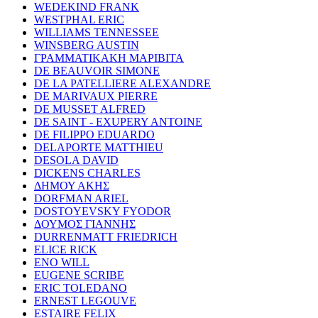
WEDEKIND FRANK
WESTPHAL ERIC
WILLIAMS TENNESSEE
WINSBERG AUSTIN
ΓΡΑΜΜΑΤΙΚΑΚΗ ΜΑΡΙΒΙΤΑ
DE BEAUVOIR SIMONE
DE LA PATELLIERE ALEXANDRE
DE MARIVAUX PIERRE
DE MUSSET ALFRED
DE SAINT - EXUPERY ANTOINE
DE FILIPPO EDUARDO
DELAPORTE MATTHIEU
DESOLA DAVID
DICKENS CHARLES
ΔΗΜΟΥ ΑΚΗΣ
DORFMAN ARIEL
DOSTOYEVSKY FYODOR
ΔΟΥΜΟΣ ΓΙΑΝΝΗΣ
DURRENMATT FRIEDRICH
ELICE RICK
ENO WILL
EUGENE SCRIBE
ERIC TOLEDANO
ERNEST LEGOUVE
ESTAIRE FELIX