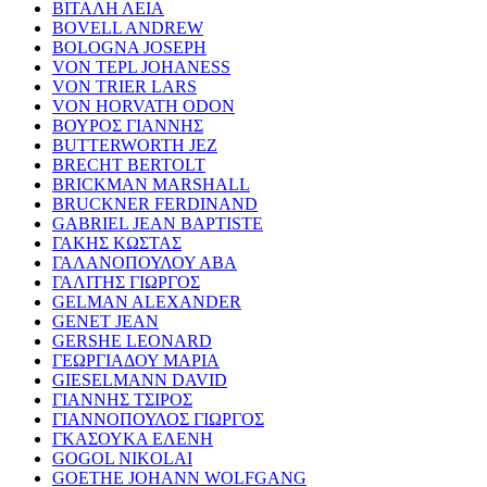
ΒΙΤΑΛΗ ΛΕΙΑ
BOVELL ANDREW
BOLOGNA JOSEPH
VON TEPL JOHANESS
VON TRIER LARS
VON HORVATH ODON
ΒΟΥΡΟΣ ΓΙΑΝΝΗΣ
BUTTERWORTH JEZ
BRECHT BERTOLT
BRICKMAN MARSHALL
BRUCKNER FERDINAND
GABRIEL JEAN BAPTISTE
ΓΑΚΗΣ ΚΩΣΤΑΣ
ΓΑΛΑΝΟΠΟΥΛΟΥ ΑΒΑ
ΓΑΛΙΤΗΣ ΓΙΩΡΓΟΣ
GELMAN ALEXANDER
GENET JEAN
GERSHE LEONARD
ΓΕΩΡΓΙΑΔΟΥ ΜΑΡΙΑ
GIESELMANN DAVID
ΓΙΑΝΝΗΣ ΤΣΙΡΟΣ
ΓΙΑΝΝΟΠΟΥΛΟΣ ΓΙΩΡΓΟΣ
ΓΚΑΣΟΥΚΑ ΕΛΕΝΗ
GOGOL NIKOLAI
GOETHE JOHANN WOLFGANG