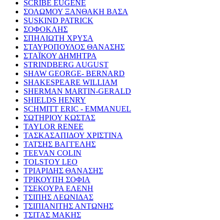
SCRIBE EUGENE
ΣΟΛΩΜΟΥ ΞΑΝΘΑΚΗ ΒΑΣΑ
SUSKIND PATRICK
ΣΟΦΟΚΛΗΣ
ΣΠΗΛΙΩΤΗ ΧΡΥΣΑ
ΣΤΑΥΡΟΠΟΥΛΟΣ ΘΑΝΑΣΗΣ
ΣΤΑΪΚΟΥ ΔΗΜΗΤΡΑ
STRINDBERG AUGUST
SHAW GEORGE- BERNARD
SHAKESPEARE WILLIAM
SHERMAN MARTIN-GERALD
SHIELDS HENRY
SCHMITT ERIC - EMMANUEL
ΣΩΤΗΡΙΟΥ ΚΩΣΤΑΣ
TAYLOR RENEE
ΤΑΣΚΑΣΑΠΙΔΟΥ ΧΡΙΣΤΙΝΑ
ΤΑΤΣΗΣ ΒΑΓΓΕΛΗΣ
TEEVAN COLIN
TOLSTOY LEO
ΤΡΙΑΡΙΔΗΣ ΘΑΝΑΣΗΣ
ΤΡΙΚΟΥΠΗ ΣΟΦΙΑ
ΤΣΕΚΟΥΡΑ ΕΛΕΝΗ
ΤΣΙΠΗΣ ΛΕΩΝΙΔΑΣ
ΤΣΙΠΙΑΝΙΤΗΣ ΑΝΤΩΝΗΣ
ΤΣΙΤΑΣ ΜΑΚΗΣ