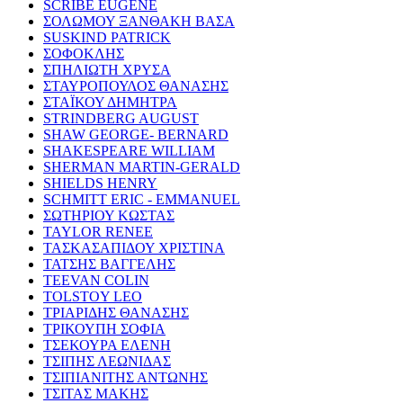
SCRIBE EUGENE
ΣΟΛΩΜΟΥ ΞΑΝΘΑΚΗ ΒΑΣΑ
SUSKIND PATRICK
ΣΟΦΟΚΛΗΣ
ΣΠΗΛΙΩΤΗ ΧΡΥΣΑ
ΣΤΑΥΡΟΠΟΥΛΟΣ ΘΑΝΑΣΗΣ
ΣΤΑΪΚΟΥ ΔΗΜΗΤΡΑ
STRINDBERG AUGUST
SHAW GEORGE- BERNARD
SHAKESPEARE WILLIAM
SHERMAN MARTIN-GERALD
SHIELDS HENRY
SCHMITT ERIC - EMMANUEL
ΣΩΤΗΡΙΟΥ ΚΩΣΤΑΣ
TAYLOR RENEE
ΤΑΣΚΑΣΑΠΙΔΟΥ ΧΡΙΣΤΙΝΑ
ΤΑΤΣΗΣ ΒΑΓΓΕΛΗΣ
TEEVAN COLIN
TOLSTOY LEO
ΤΡΙΑΡΙΔΗΣ ΘΑΝΑΣΗΣ
ΤΡΙΚΟΥΠΗ ΣΟΦΙΑ
ΤΣΕΚΟΥΡΑ ΕΛΕΝΗ
ΤΣΙΠΗΣ ΛΕΩΝΙΔΑΣ
ΤΣΙΠΙΑΝΙΤΗΣ ΑΝΤΩΝΗΣ
ΤΣΙΤΑΣ ΜΑΚΗΣ