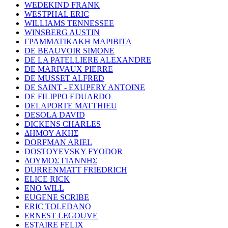
WEDEKIND FRANK
WESTPHAL ERIC
WILLIAMS TENNESSEE
WINSBERG AUSTIN
ΓΡΑΜΜΑΤΙΚΑΚΗ ΜΑΡΙΒΙΤΑ
DE BEAUVOIR SIMONE
DE LA PATELLIERE ALEXANDRE
DE MARIVAUX PIERRE
DE MUSSET ALFRED
DE SAINT - EXUPERY ANTOINE
DE FILIPPO EDUARDO
DELAPORTE MATTHIEU
DESOLA DAVID
DICKENS CHARLES
ΔΗΜΟΥ ΑΚΗΣ
DORFMAN ARIEL
DOSTOYEVSKY FYODOR
ΔΟΥΜΟΣ ΓΙΑΝΝΗΣ
DURRENMATT FRIEDRICH
ELICE RICK
ENO WILL
EUGENE SCRIBE
ERIC TOLEDANO
ERNEST LEGOUVE
ESTAIRE FELIX