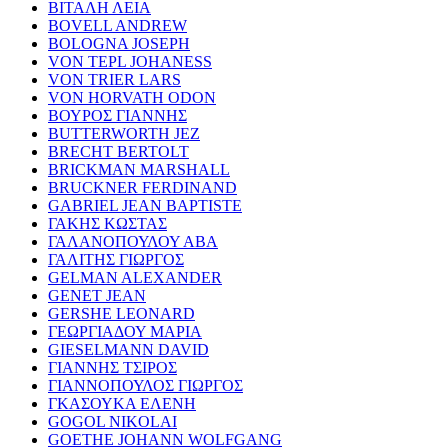
ΒΙΤΑΛΗ ΛΕΙΑ
BOVELL ANDREW
BOLOGNA JOSEPH
VON TEPL JOHANESS
VON TRIER LARS
VON HORVATH ODON
ΒΟΥΡΟΣ ΓΙΑΝΝΗΣ
BUTTERWORTH JEZ
BRECHT BERTOLT
BRICKMAN MARSHALL
BRUCKNER FERDINAND
GABRIEL JEAN BAPTISTE
ΓΑΚΗΣ ΚΩΣΤΑΣ
ΓΑΛΑΝΟΠΟΥΛΟΥ ΑΒΑ
ΓΑΛΙΤΗΣ ΓΙΩΡΓΟΣ
GELMAN ALEXANDER
GENET JEAN
GERSHE LEONARD
ΓΕΩΡΓΙΑΔΟΥ ΜΑΡΙΑ
GIESELMANN DAVID
ΓΙΑΝΝΗΣ ΤΣΙΡΟΣ
ΓΙΑΝΝΟΠΟΥΛΟΣ ΓΙΩΡΓΟΣ
ΓΚΑΣΟΥΚΑ ΕΛΕΝΗ
GOGOL NIKOLAI
GOETHE JOHANN WOLFGANG