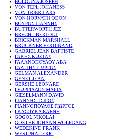
BOLOGNA JOSEPH
VON TEPL JOHANESS
VON TRIER LARS
VON HORVATH ODON
ΒΟΥΡΟΣ ΓΙΑΝΝΗΣ
BUTTERWORTH JEZ
BRECHT BERTOLT
BRICKMAN MARSHALL
BRUCKNER FERDINAND
GABRIEL JEAN BAPTISTE
ΓΑΚΗΣ ΚΩΣΤΑΣ
ΓΑΛΑΝΟΠΟΥΛΟΥ ΑΒΑ
ΓΑΛΙΤΗΣ ΓΙΩΡΓΟΣ
GELMAN ALEXANDER
GENET JEAN
GERSHE LEONARD
ΓΕΩΡΓΙΑΔΟΥ ΜΑΡΙΑ
GIESELMANN DAVID
ΓΙΑΝΝΗΣ ΤΣΙΡΟΣ
ΓΙΑΝΝΟΠΟΥΛΟΣ ΓΙΩΡΓΟΣ
ΓΚΑΣΟΥΚΑ ΕΛΕΝΗ
GOGOL NIKOLAI
GOETHE JOHANN WOLFGANG
WEDEKIND FRANK
WESTPHAL ERIC