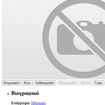
Βιογραφικό
Buzz
Αρθρογραφία
Φωτογραφίες
Βίντεο
Τώρα
Βιογραφικό
Επάγγελμα:
Ηθοποιός