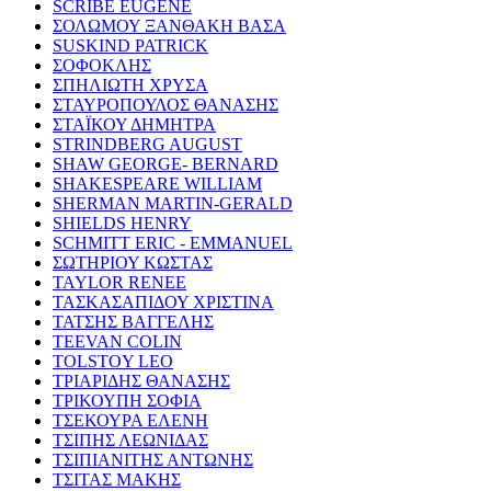
SCRIBE EUGENE
ΣΟΛΩΜΟΥ ΞΑΝΘΑΚΗ ΒΑΣΑ
SUSKIND PATRICK
ΣΟΦΟΚΛΗΣ
ΣΠΗΛΙΩΤΗ ΧΡΥΣΑ
ΣΤΑΥΡΟΠΟΥΛΟΣ ΘΑΝΑΣΗΣ
ΣΤΑΪΚΟΥ ΔΗΜΗΤΡΑ
STRINDBERG AUGUST
SHAW GEORGE- BERNARD
SHAKESPEARE WILLIAM
SHERMAN MARTIN-GERALD
SHIELDS HENRY
SCHMITT ERIC - EMMANUEL
ΣΩΤΗΡΙΟΥ ΚΩΣΤΑΣ
TAYLOR RENEE
ΤΑΣΚΑΣΑΠΙΔΟΥ ΧΡΙΣΤΙΝΑ
ΤΑΤΣΗΣ ΒΑΓΓΕΛΗΣ
TEEVAN COLIN
TOLSTOY LEO
ΤΡΙΑΡΙΔΗΣ ΘΑΝΑΣΗΣ
ΤΡΙΚΟΥΠΗ ΣΟΦΙΑ
ΤΣΕΚΟΥΡΑ ΕΛΕΝΗ
ΤΣΙΠΗΣ ΛΕΩΝΙΔΑΣ
ΤΣΙΠΙΑΝΙΤΗΣ ΑΝΤΩΝΗΣ
ΤΣΙΤΑΣ ΜΑΚΗΣ