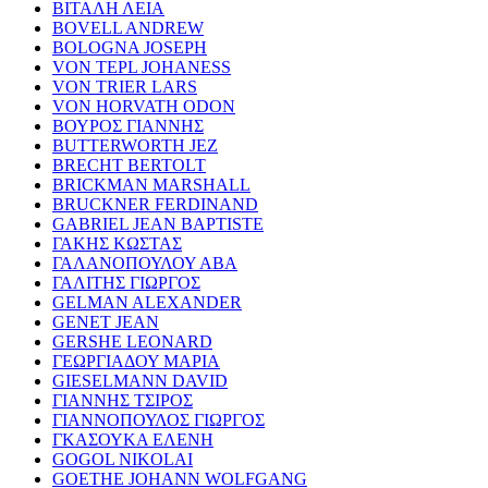
ΒΙΤΑΛΗ ΛΕΙΑ
BOVELL ANDREW
BOLOGNA JOSEPH
VON TEPL JOHANESS
VON TRIER LARS
VON HORVATH ODON
ΒΟΥΡΟΣ ΓΙΑΝΝΗΣ
BUTTERWORTH JEZ
BRECHT BERTOLT
BRICKMAN MARSHALL
BRUCKNER FERDINAND
GABRIEL JEAN BAPTISTE
ΓΑΚΗΣ ΚΩΣΤΑΣ
ΓΑΛΑΝΟΠΟΥΛΟΥ ΑΒΑ
ΓΑΛΙΤΗΣ ΓΙΩΡΓΟΣ
GELMAN ALEXANDER
GENET JEAN
GERSHE LEONARD
ΓΕΩΡΓΙΑΔΟΥ ΜΑΡΙΑ
GIESELMANN DAVID
ΓΙΑΝΝΗΣ ΤΣΙΡΟΣ
ΓΙΑΝΝΟΠΟΥΛΟΣ ΓΙΩΡΓΟΣ
ΓΚΑΣΟΥΚΑ ΕΛΕΝΗ
GOGOL NIKOLAI
GOETHE JOHANN WOLFGANG