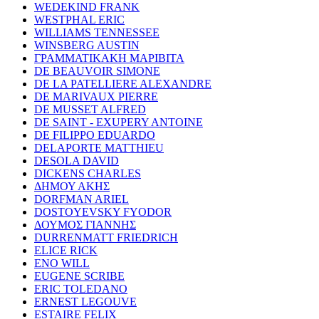
WEDEKIND FRANK
WESTPHAL ERIC
WILLIAMS TENNESSEE
WINSBERG AUSTIN
ΓΡΑΜΜΑΤΙΚΑΚΗ ΜΑΡΙΒΙΤΑ
DE BEAUVOIR SIMONE
DE LA PATELLIERE ALEXANDRE
DE MARIVAUX PIERRE
DE MUSSET ALFRED
DE SAINT - EXUPERY ANTOINE
DE FILIPPO EDUARDO
DELAPORTE MATTHIEU
DESOLA DAVID
DICKENS CHARLES
ΔΗΜΟΥ ΑΚΗΣ
DORFMAN ARIEL
DOSTOYEVSKY FYODOR
ΔΟΥΜΟΣ ΓΙΑΝΝΗΣ
DURRENMATT FRIEDRICH
ELICE RICK
ENO WILL
EUGENE SCRIBE
ERIC TOLEDANO
ERNEST LEGOUVE
ESTAIRE FELIX