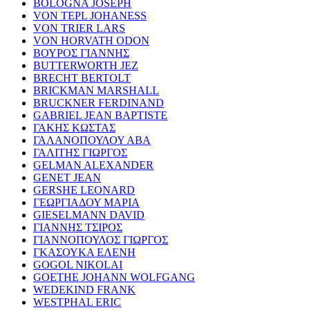
BOLOGNA JOSEPH
VON TEPL JOHANESS
VON TRIER LARS
VON HORVATH ODON
ΒΟΥΡΟΣ ΓΙΑΝΝΗΣ
BUTTERWORTH JEZ
BRECHT BERTOLT
BRICKMAN MARSHALL
BRUCKNER FERDINAND
GABRIEL JEAN BAPTISTE
ΓΑΚΗΣ ΚΩΣΤΑΣ
ΓΑΛΑΝΟΠΟΥΛΟΥ ΑΒΑ
ΓΑΛΙΤΗΣ ΓΙΩΡΓΟΣ
GELMAN ALEXANDER
GENET JEAN
GERSHE LEONARD
ΓΕΩΡΓΙΑΔΟΥ ΜΑΡΙΑ
GIESELMANN DAVID
ΓΙΑΝΝΗΣ ΤΣΙΡΟΣ
ΓΙΑΝΝΟΠΟΥΛΟΣ ΓΙΩΡΓΟΣ
ΓΚΑΣΟΥΚΑ ΕΛΕΝΗ
GOGOL NIKOLAI
GOETHE JOHANN WOLFGANG
WEDEKIND FRANK
WESTPHAL ERIC