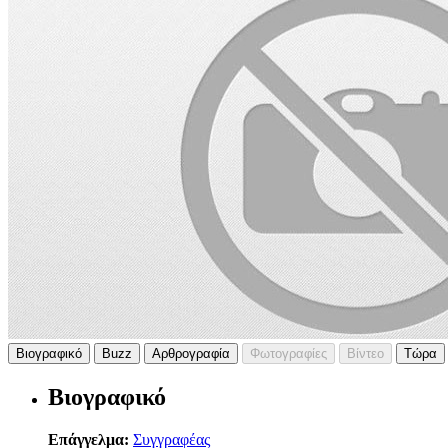
Βιογραφικό
Buzz
Αρθρογραφία
Φωτογραφίες
Βίντεο
Τώρα
Βιογραφικό
Επάγγελμα:
Συγγραφέας