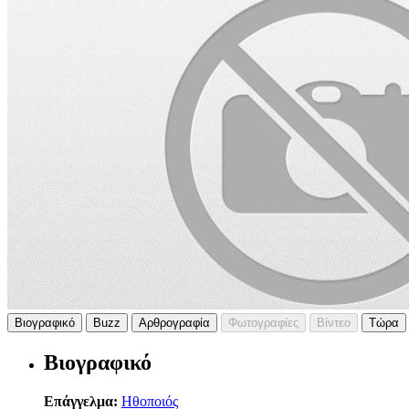
Βιογραφικό
Buzz
Αρθρογραφία
Φωτογραφίες
Βίντεο
Τώρα
Βιογραφικό
Επάγγελμα:
Ηθοποιός