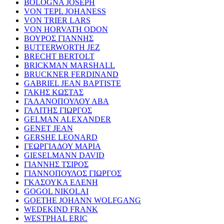
BOLOGNA JOSEPH
VON TEPL JOHANESS
VON TRIER LARS
VON HORVATH ODON
ΒΟΥΡΟΣ ΓΙΑΝΝΗΣ
BUTTERWORTH JEZ
BRECHT BERTOLT
BRICKMAN MARSHALL
BRUCKNER FERDINAND
GABRIEL JEAN BAPTISTE
ΓΑΚΗΣ ΚΩΣΤΑΣ
ΓΑΛΑΝΟΠΟΥΛΟΥ ΑΒΑ
ΓΑΛΙΤΗΣ ΓΙΩΡΓΟΣ
GELMAN ALEXANDER
GENET JEAN
GERSHE LEONARD
ΓΕΩΡΓΙΑΔΟΥ ΜΑΡΙΑ
GIESELMANN DAVID
ΓΙΑΝΝΗΣ ΤΣΙΡΟΣ
ΓΙΑΝΝΟΠΟΥΛΟΣ ΓΙΩΡΓΟΣ
ΓΚΑΣΟΥΚΑ ΕΛΕΝΗ
GOGOL NIKOLAI
GOETHE JOHANN WOLFGANG
WEDEKIND FRANK
WESTPHAL ERIC