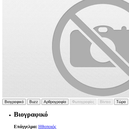
Βιογραφικό
Buzz
Αρθρογραφία
Φωτογραφίες
Βίντεο
Τώρα
Βιογραφικό
Επάγγελμα:
Ηθοποιός