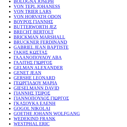
BOLOGNA JOSEPH
VON TEPL JOHANESS
VON TRIER LARS
VON HORVATH ODON
ΒΟΥΡΟΣ ΓΙΑΝΝΗΣ
BUTTERWORTH JEZ
BRECHT BERTOLT
BRICKMAN MARSHALL
BRUCKNER FERDINAND
GABRIEL JEAN BAPTISTE
ΓΑΚΗΣ ΚΩΣΤΑΣ
ΓΑΛΑΝΟΠΟΥΛΟΥ ΑΒΑ
ΓΑΛΙΤΗΣ ΓΙΩΡΓΟΣ
GELMAN ALEXANDER
GENET JEAN
GERSHE LEONARD
ΓΕΩΡΓΙΑΔΟΥ ΜΑΡΙΑ
GIESELMANN DAVID
ΓΙΑΝΝΗΣ ΤΣΙΡΟΣ
ΓΙΑΝΝΟΠΟΥΛΟΣ ΓΙΩΡΓΟΣ
ΓΚΑΣΟΥΚΑ ΕΛΕΝΗ
GOGOL NIKOLAI
GOETHE JOHANN WOLFGANG
WEDEKIND FRANK
WESTPHAL ERIC