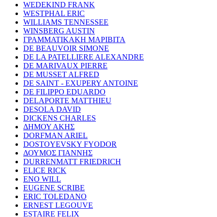
WEDEKIND FRANK
WESTPHAL ERIC
WILLIAMS TENNESSEE
WINSBERG AUSTIN
ΓΡΑΜΜΑΤΙΚΑΚΗ ΜΑΡΙΒΙΤΑ
DE BEAUVOIR SIMONE
DE LA PATELLIERE ALEXANDRE
DE MARIVAUX PIERRE
DE MUSSET ALFRED
DE SAINT - EXUPERY ANTOINE
DE FILIPPO EDUARDO
DELAPORTE MATTHIEU
DESOLA DAVID
DICKENS CHARLES
ΔΗΜΟΥ ΑΚΗΣ
DORFMAN ARIEL
DOSTOYEVSKY FYODOR
ΔΟΥΜΟΣ ΓΙΑΝΝΗΣ
DURRENMATT FRIEDRICH
ELICE RICK
ENO WILL
EUGENE SCRIBE
ERIC TOLEDANO
ERNEST LEGOUVE
ESTAIRE FELIX