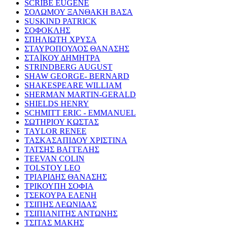
SCRIBE EUGENE
ΣΟΛΩΜΟΥ ΞΑΝΘΑΚΗ ΒΑΣΑ
SUSKIND PATRICK
ΣΟΦΟΚΛΗΣ
ΣΠΗΛΙΩΤΗ ΧΡΥΣΑ
ΣΤΑΥΡΟΠΟΥΛΟΣ ΘΑΝΑΣΗΣ
ΣΤΑΪΚΟΥ ΔΗΜΗΤΡΑ
STRINDBERG AUGUST
SHAW GEORGE- BERNARD
SHAKESPEARE WILLIAM
SHERMAN MARTIN-GERALD
SHIELDS HENRY
SCHMITT ERIC - EMMANUEL
ΣΩΤΗΡΙΟΥ ΚΩΣΤΑΣ
TAYLOR RENEE
ΤΑΣΚΑΣΑΠΙΔΟΥ ΧΡΙΣΤΙΝΑ
ΤΑΤΣΗΣ ΒΑΓΓΕΛΗΣ
TEEVAN COLIN
TOLSTOY LEO
ΤΡΙΑΡΙΔΗΣ ΘΑΝΑΣΗΣ
ΤΡΙΚΟΥΠΗ ΣΟΦΙΑ
ΤΣΕΚΟΥΡΑ ΕΛΕΝΗ
ΤΣΙΠΗΣ ΛΕΩΝΙΔΑΣ
ΤΣΙΠΙΑΝΙΤΗΣ ΑΝΤΩΝΗΣ
ΤΣΙΤΑΣ ΜΑΚΗΣ