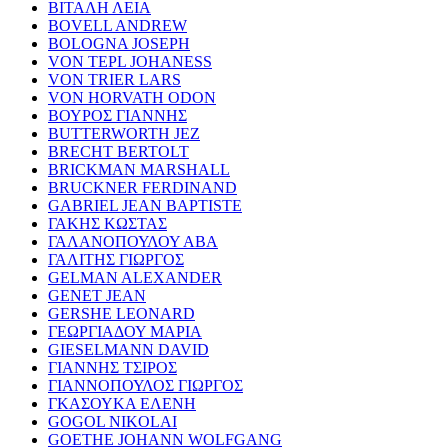
ΒΙΤΑΛΗ ΛΕΙΑ
BOVELL ANDREW
BOLOGNA JOSEPH
VON TEPL JOHANESS
VON TRIER LARS
VON HORVATH ODON
ΒΟΥΡΟΣ ΓΙΑΝΝΗΣ
BUTTERWORTH JEZ
BRECHT BERTOLT
BRICKMAN MARSHALL
BRUCKNER FERDINAND
GABRIEL JEAN BAPTISTE
ΓΑΚΗΣ ΚΩΣΤΑΣ
ΓΑΛΑΝΟΠΟΥΛΟΥ ΑΒΑ
ΓΑΛΙΤΗΣ ΓΙΩΡΓΟΣ
GELMAN ALEXANDER
GENET JEAN
GERSHE LEONARD
ΓΕΩΡΓΙΑΔΟΥ ΜΑΡΙΑ
GIESELMANN DAVID
ΓΙΑΝΝΗΣ ΤΣΙΡΟΣ
ΓΙΑΝΝΟΠΟΥΛΟΣ ΓΙΩΡΓΟΣ
ΓΚΑΣΟΥΚΑ ΕΛΕΝΗ
GOGOL NIKOLAI
GOETHE JOHANN WOLFGANG