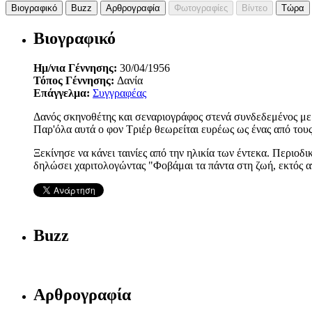
Βιογραφικό
Buzz
Αρθρογραφία
Φωτογραφίες
Βίντεο
Τώρα
Βιογραφικό
Ημ/νια Γέννησης:
30/04/1956
Τόπος Γέννησης:
Δανία
Επάγγελμα:
Συγγραφέας
Δανός σκηνοθέτης και σεναριογράφος στενά συνδεδεμένος με τ
Παρ'όλα αυτά ο φον Τριέρ θεωρείται ευρέως ως ένας από του
Ξεκίνησε να κάνει ταινίες από την ηλικία των έντεκα. Περιοδ
δηλώσει χαριτολογώντας "Φοβάμαι τα πάντα στη ζωή, εκτός α
Buzz
Αρθρογραφία