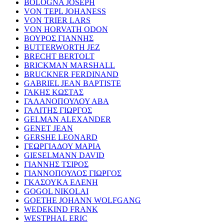
BOLOGNA JOSEPH
VON TEPL JOHANESS
VON TRIER LARS
VON HORVATH ODON
ΒΟΥΡΟΣ ΓΙΑΝΝΗΣ
BUTTERWORTH JEZ
BRECHT BERTOLT
BRICKMAN MARSHALL
BRUCKNER FERDINAND
GABRIEL JEAN BAPTISTE
ΓΑΚΗΣ ΚΩΣΤΑΣ
ΓΑΛΑΝΟΠΟΥΛΟΥ ΑΒΑ
ΓΑΛΙΤΗΣ ΓΙΩΡΓΟΣ
GELMAN ALEXANDER
GENET JEAN
GERSHE LEONARD
ΓΕΩΡΓΙΑΔΟΥ ΜΑΡΙΑ
GIESELMANN DAVID
ΓΙΑΝΝΗΣ ΤΣΙΡΟΣ
ΓΙΑΝΝΟΠΟΥΛΟΣ ΓΙΩΡΓΟΣ
ΓΚΑΣΟΥΚΑ ΕΛΕΝΗ
GOGOL NIKOLAI
GOETHE JOHANN WOLFGANG
WEDEKIND FRANK
WESTPHAL ERIC