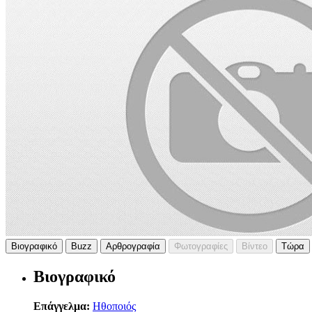
Βιογραφικό
Buzz
Αρθρογραφία
Φωτογραφίες
Βίντεο
Τώρα
Βιογραφικό
Επάγγελμα:
Ηθοποιός