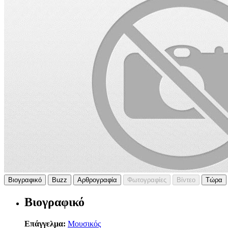
Βιογραφικό
Buzz
Αρθρογραφία
Φωτογραφίες
Βίντεο
Τώρα
Βιογραφικό
Επάγγελμα:
Μουσικός