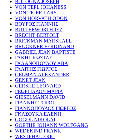
BOLOGNA JOSEPH
VON TEPL JOHANESS
VON TRIER LARS
VON HORVATH ODON
ΒΟΥΡΟΣ ΓΙΑΝΝΗΣ
BUTTERWORTH JEZ
BRECHT BERTOLT
BRICKMAN MARSHALL
BRUCKNER FERDINAND
GABRIEL JEAN BAPTISTE
ΓΑΚΗΣ ΚΩΣΤΑΣ
ΓΑΛΑΝΟΠΟΥΛΟΥ ΑΒΑ
ΓΑΛΙΤΗΣ ΓΙΩΡΓΟΣ
GELMAN ALEXANDER
GENET JEAN
GERSHE LEONARD
ΓΕΩΡΓΙΑΔΟΥ ΜΑΡΙΑ
GIESELMANN DAVID
ΓΙΑΝΝΗΣ ΤΣΙΡΟΣ
ΓΙΑΝΝΟΠΟΥΛΟΣ ΓΙΩΡΓΟΣ
ΓΚΑΣΟΥΚΑ ΕΛΕΝΗ
GOGOL NIKOLAI
GOETHE JOHANN WOLFGANG
WEDEKIND FRANK
WESTPHAL ERIC