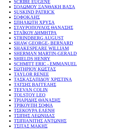
SCRIBE EUGENE
ΣΟΛΩΜΟΥ ΞΑΝΘΑΚΗ ΒΑΣΑ
SUSKIND PATRICK
ΣΟΦΟΚΛΗΣ
ΣΠΗΛΙΩΤΗ ΧΡΥΣΑ
ΣΤΑΥΡΟΠΟΥΛΟΣ ΘΑΝΑΣΗΣ
ΣΤΑΪΚΟΥ ΔΗΜΗΤΡΑ
STRINDBERG AUGUST
SHAW GEORGE- BERNARD
SHAKESPEARE WILLIAM
SHERMAN MARTIN-GERALD
SHIELDS HENRY
SCHMITT ERIC - EMMANUEL
ΣΩΤΗΡΙΟΥ ΚΩΣΤΑΣ
TAYLOR RENEE
ΤΑΣΚΑΣΑΠΙΔΟΥ ΧΡΙΣΤΙΝΑ
ΤΑΤΣΗΣ ΒΑΓΓΕΛΗΣ
TEEVAN COLIN
TOLSTOY LEO
ΤΡΙΑΡΙΔΗΣ ΘΑΝΑΣΗΣ
ΤΡΙΚΟΥΠΗ ΣΟΦΙΑ
ΤΣΕΚΟΥΡΑ ΕΛΕΝΗ
ΤΣΙΠΗΣ ΛΕΩΝΙΔΑΣ
ΤΣΙΠΙΑΝΙΤΗΣ ΑΝΤΩΝΗΣ
ΤΣΙΤΑΣ ΜΑΚΗΣ