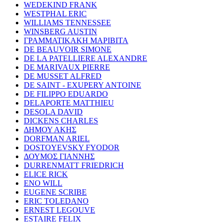
WEDEKIND FRANK
WESTPHAL ERIC
WILLIAMS TENNESSEE
WINSBERG AUSTIN
ΓΡΑΜΜΑΤΙΚΑΚΗ ΜΑΡΙΒΙΤΑ
DE BEAUVOIR SIMONE
DE LA PATELLIERE ALEXANDRE
DE MARIVAUX PIERRE
DE MUSSET ALFRED
DE SAINT - EXUPERY ANTOINE
DE FILIPPO EDUARDO
DELAPORTE MATTHIEU
DESOLA DAVID
DICKENS CHARLES
ΔΗΜΟΥ ΑΚΗΣ
DORFMAN ARIEL
DOSTOYEVSKY FYODOR
ΔΟΥΜΟΣ ΓΙΑΝΝΗΣ
DURRENMATT FRIEDRICH
ELICE RICK
ENO WILL
EUGENE SCRIBE
ERIC TOLEDANO
ERNEST LEGOUVE
ESTAIRE FELIX