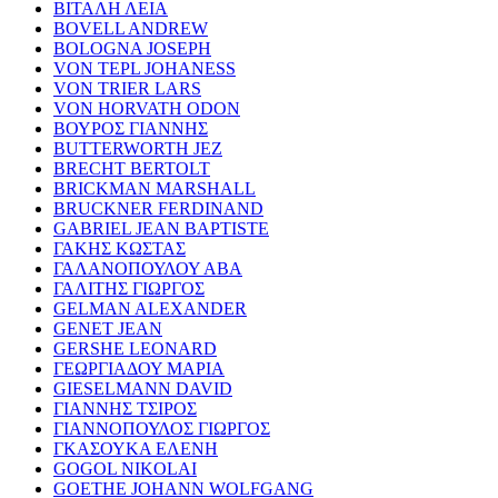
ΒΙΤΑΛΗ ΛΕΙΑ
BOVELL ANDREW
BOLOGNA JOSEPH
VON TEPL JOHANESS
VON TRIER LARS
VON HORVATH ODON
ΒΟΥΡΟΣ ΓΙΑΝΝΗΣ
BUTTERWORTH JEZ
BRECHT BERTOLT
BRICKMAN MARSHALL
BRUCKNER FERDINAND
GABRIEL JEAN BAPTISTE
ΓΑΚΗΣ ΚΩΣΤΑΣ
ΓΑΛΑΝΟΠΟΥΛΟΥ ΑΒΑ
ΓΑΛΙΤΗΣ ΓΙΩΡΓΟΣ
GELMAN ALEXANDER
GENET JEAN
GERSHE LEONARD
ΓΕΩΡΓΙΑΔΟΥ ΜΑΡΙΑ
GIESELMANN DAVID
ΓΙΑΝΝΗΣ ΤΣΙΡΟΣ
ΓΙΑΝΝΟΠΟΥΛΟΣ ΓΙΩΡΓΟΣ
ΓΚΑΣΟΥΚΑ ΕΛΕΝΗ
GOGOL NIKOLAI
GOETHE JOHANN WOLFGANG