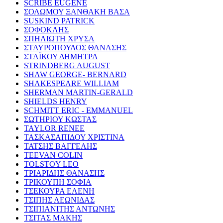
SCRIBE EUGENE
ΣΟΛΩΜΟΥ ΞΑΝΘΑΚΗ ΒΑΣΑ
SUSKIND PATRICK
ΣΟΦΟΚΛΗΣ
ΣΠΗΛΙΩΤΗ ΧΡΥΣΑ
ΣΤΑΥΡΟΠΟΥΛΟΣ ΘΑΝΑΣΗΣ
ΣΤΑΪΚΟΥ ΔΗΜΗΤΡΑ
STRINDBERG AUGUST
SHAW GEORGE- BERNARD
SHAKESPEARE WILLIAM
SHERMAN MARTIN-GERALD
SHIELDS HENRY
SCHMITT ERIC - EMMANUEL
ΣΩΤΗΡΙΟΥ ΚΩΣΤΑΣ
TAYLOR RENEE
ΤΑΣΚΑΣΑΠΙΔΟΥ ΧΡΙΣΤΙΝΑ
ΤΑΤΣΗΣ ΒΑΓΓΕΛΗΣ
TEEVAN COLIN
TOLSTOY LEO
ΤΡΙΑΡΙΔΗΣ ΘΑΝΑΣΗΣ
ΤΡΙΚΟΥΠΗ ΣΟΦΙΑ
ΤΣΕΚΟΥΡΑ ΕΛΕΝΗ
ΤΣΙΠΗΣ ΛΕΩΝΙΔΑΣ
ΤΣΙΠΙΑΝΙΤΗΣ ΑΝΤΩΝΗΣ
ΤΣΙΤΑΣ ΜΑΚΗΣ