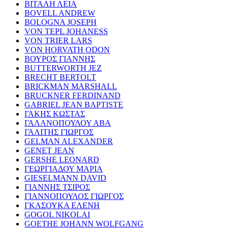
ΒΙΤΑΛΗ ΛΕΙΑ
BOVELL ANDREW
BOLOGNA JOSEPH
VON TEPL JOHANESS
VON TRIER LARS
VON HORVATH ODON
ΒΟΥΡΟΣ ΓΙΑΝΝΗΣ
BUTTERWORTH JEZ
BRECHT BERTOLT
BRICKMAN MARSHALL
BRUCKNER FERDINAND
GABRIEL JEAN BAPTISTE
ΓΑΚΗΣ ΚΩΣΤΑΣ
ΓΑΛΑΝΟΠΟΥΛΟΥ ΑΒΑ
ΓΑΛΙΤΗΣ ΓΙΩΡΓΟΣ
GELMAN ALEXANDER
GENET JEAN
GERSHE LEONARD
ΓΕΩΡΓΙΑΔΟΥ ΜΑΡΙΑ
GIESELMANN DAVID
ΓΙΑΝΝΗΣ ΤΣΙΡΟΣ
ΓΙΑΝΝΟΠΟΥΛΟΣ ΓΙΩΡΓΟΣ
ΓΚΑΣΟΥΚΑ ΕΛΕΝΗ
GOGOL NIKOLAI
GOETHE JOHANN WOLFGANG