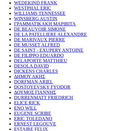
WEDEKIND FRANK
WESTPHAL ERIC
WILLIAMS TENNESSEE
WINSBERG AUSTIN
ΓΡΑΜΜΑΤΙΚΑΚΗ ΜΑΡΙΒΙΤΑ
DE BEAUVOIR SIMONE
DE LA PATELLIERE ALEXANDRE
DE MARIVAUX PIERRE
DE MUSSET ALFRED
DE SAINT - EXUPERY ANTOINE
DE FILIPPO EDUARDO
DELAPORTE MATTHIEU
DESOLA DAVID
DICKENS CHARLES
ΔΗΜΟΥ ΑΚΗΣ
DORFMAN ARIEL
DOSTOYEVSKY FYODOR
ΔΟΥΜΟΣ ΓΙΑΝΝΗΣ
DURRENMATT FRIEDRICH
ELICE RICK
ENO WILL
EUGENE SCRIBE
ERIC TOLEDANO
ERNEST LEGOUVE
ESTAIRE FELIX