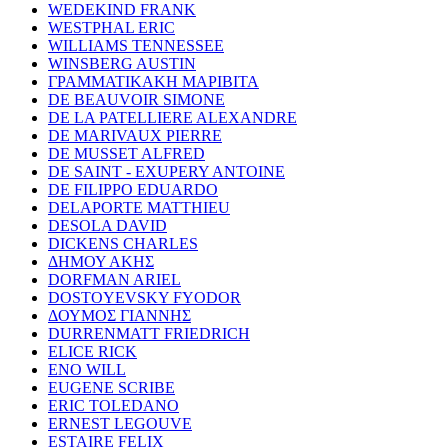
WEDEKIND FRANK
WESTPHAL ERIC
WILLIAMS TENNESSEE
WINSBERG AUSTIN
ΓΡΑΜΜΑΤΙΚΑΚΗ ΜΑΡΙΒΙΤΑ
DE BEAUVOIR SIMONE
DE LA PATELLIERE ALEXANDRE
DE MARIVAUX PIERRE
DE MUSSET ALFRED
DE SAINT - EXUPERY ANTOINE
DE FILIPPO EDUARDO
DELAPORTE MATTHIEU
DESOLA DAVID
DICKENS CHARLES
ΔΗΜΟΥ ΑΚΗΣ
DORFMAN ARIEL
DOSTOYEVSKY FYODOR
ΔΟΥΜΟΣ ΓΙΑΝΝΗΣ
DURRENMATT FRIEDRICH
ELICE RICK
ENO WILL
EUGENE SCRIBE
ERIC TOLEDANO
ERNEST LEGOUVE
ESTAIRE FELIX