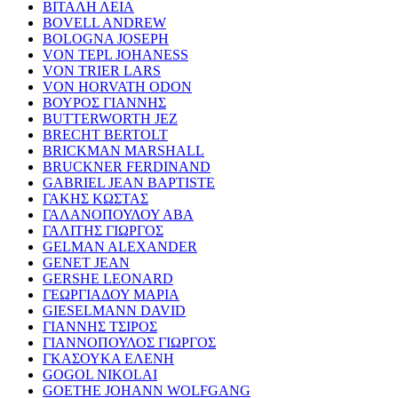
ΒΙΤΑΛΗ ΛΕΙΑ
BOVELL ANDREW
BOLOGNA JOSEPH
VON TEPL JOHANESS
VON TRIER LARS
VON HORVATH ODON
ΒΟΥΡΟΣ ΓΙΑΝΝΗΣ
BUTTERWORTH JEZ
BRECHT BERTOLT
BRICKMAN MARSHALL
BRUCKNER FERDINAND
GABRIEL JEAN BAPTISTE
ΓΑΚΗΣ ΚΩΣΤΑΣ
ΓΑΛΑΝΟΠΟΥΛΟΥ ΑΒΑ
ΓΑΛΙΤΗΣ ΓΙΩΡΓΟΣ
GELMAN ALEXANDER
GENET JEAN
GERSHE LEONARD
ΓΕΩΡΓΙΑΔΟΥ ΜΑΡΙΑ
GIESELMANN DAVID
ΓΙΑΝΝΗΣ ΤΣΙΡΟΣ
ΓΙΑΝΝΟΠΟΥΛΟΣ ΓΙΩΡΓΟΣ
ΓΚΑΣΟΥΚΑ ΕΛΕΝΗ
GOGOL NIKOLAI
GOETHE JOHANN WOLFGANG