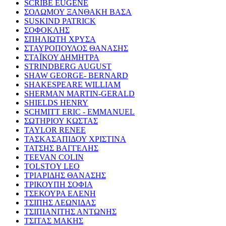
SCRIBE EUGENE
ΣΟΛΩΜΟΥ ΞΑΝΘΑΚΗ ΒΑΣΑ
SUSKIND PATRICK
ΣΟΦΟΚΛΗΣ
ΣΠΗΛΙΩΤΗ ΧΡΥΣΑ
ΣΤΑΥΡΟΠΟΥΛΟΣ ΘΑΝΑΣΗΣ
ΣΤΑΪΚΟΥ ΔΗΜΗΤΡΑ
STRINDBERG AUGUST
SHAW GEORGE- BERNARD
SHAKESPEARE WILLIAM
SHERMAN MARTIN-GERALD
SHIELDS HENRY
SCHMITT ERIC - EMMANUEL
ΣΩΤΗΡΙΟΥ ΚΩΣΤΑΣ
TAYLOR RENEE
ΤΑΣΚΑΣΑΠΙΔΟΥ ΧΡΙΣΤΙΝΑ
ΤΑΤΣΗΣ ΒΑΓΓΕΛΗΣ
TEEVAN COLIN
TOLSTOY LEO
ΤΡΙΑΡΙΔΗΣ ΘΑΝΑΣΗΣ
ΤΡΙΚΟΥΠΗ ΣΟΦΙΑ
ΤΣΕΚΟΥΡΑ ΕΛΕΝΗ
ΤΣΙΠΗΣ ΛΕΩΝΙΔΑΣ
ΤΣΙΠΙΑΝΙΤΗΣ ΑΝΤΩΝΗΣ
ΤΣΙΤΑΣ ΜΑΚΗΣ