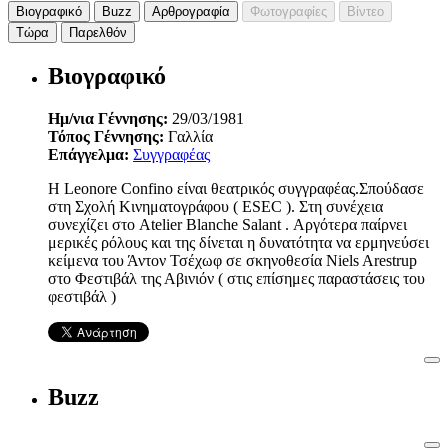
Βιογραφικό
Buzz
Αρθρογραφία
Φωτογραφίες
Βίντεο
Τώρα
Παρελθόν
Βιογραφικό
Ημ/νια Γέννησης:
29/03/1981
Τόπος Γέννησης:
Γαλλία
Επάγγελμα:
Συγγραφέας
Η Leonore Confino είναι θεατρικός συγγραφέας.Σπούδασε
στη Σχολή Κινηματογράφου ( ESEC ). Στη συνέχεια
συνεχίζει στο Atelier Blanche Salant . Αργότερα παίρνει
μερικές ρόλους και της δίνεται η δυνατότητα να ερμηνεύσει
κείμενα του Άντον Τσέχωφ σε σκηνοθεσία Niels Arestrup
στο Φεστιβάλ της Αβινιόν ( στις επίσημες παραστάσεις του
φεστιβάλ )
Buzz