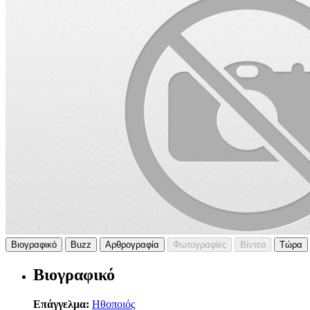
Βιογραφικό
Buzz
Αρθρογραφία
Φωτογραφίες
Βίντεο
Τώρα
Βιογραφικό
Επάγγελμα:
Ηθοποιός