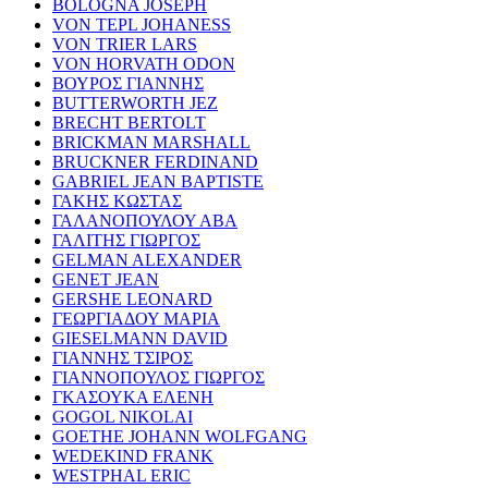
BOLOGNA JOSEPH
VON TEPL JOHANESS
VON TRIER LARS
VON HORVATH ODON
ΒΟΥΡΟΣ ΓΙΑΝΝΗΣ
BUTTERWORTH JEZ
BRECHT BERTOLT
BRICKMAN MARSHALL
BRUCKNER FERDINAND
GABRIEL JEAN BAPTISTE
ΓΑΚΗΣ ΚΩΣΤΑΣ
ΓΑΛΑΝΟΠΟΥΛΟΥ ΑΒΑ
ΓΑΛΙΤΗΣ ΓΙΩΡΓΟΣ
GELMAN ALEXANDER
GENET JEAN
GERSHE LEONARD
ΓΕΩΡΓΙΑΔΟΥ ΜΑΡΙΑ
GIESELMANN DAVID
ΓΙΑΝΝΗΣ ΤΣΙΡΟΣ
ΓΙΑΝΝΟΠΟΥΛΟΣ ΓΙΩΡΓΟΣ
ΓΚΑΣΟΥΚΑ ΕΛΕΝΗ
GOGOL NIKOLAI
GOETHE JOHANN WOLFGANG
WEDEKIND FRANK
WESTPHAL ERIC