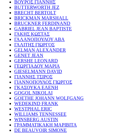
ΒΟΥΡΟΣ ΓΙΑΝΝΗΣ
BUTTERWORTH JEZ
BRECHT BERTOLT
BRICKMAN MARSHALL
BRUCKNER FERDINAND
GABRIEL JEAN BAPTISTE
ΓΑΚΗΣ ΚΩΣΤΑΣ
ΓΑΛΑΝΟΠΟΥΛΟΥ ΑΒΑ
ΓΑΛΙΤΗΣ ΓΙΩΡΓΟΣ
GELMAN ALEXANDER
GENET JEAN
GERSHE LEONARD
ΓΕΩΡΓΙΑΔΟΥ ΜΑΡΙΑ
GIESELMANN DAVID
ΓΙΑΝΝΗΣ ΤΣΙΡΟΣ
ΓΙΑΝΝΟΠΟΥΛΟΣ ΓΙΩΡΓΟΣ
ΓΚΑΣΟΥΚΑ ΕΛΕΝΗ
GOGOL NIKOLAI
GOETHE JOHANN WOLFGANG
WEDEKIND FRANK
WESTPHAL ERIC
WILLIAMS TENNESSEE
WINSBERG AUSTIN
ΓΡΑΜΜΑΤΙΚΑΚΗ ΜΑΡΙΒΙΤΑ
DE BEAUVOIR SIMONE