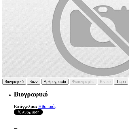
Βιογραφικό
Buzz
Αρθρογραφία
Φωτογραφίες
Βίντεο
Τώρα
Βιογραφικό
Επάγγελμα:
Ηθοποιός