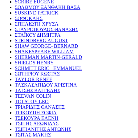
SCRIBE EUGENE
ΣΟΛΩΜΟΥ ΞΑΝΘΑΚΗ ΒΑΣΑ
SUSKIND PATRICK
ΣΟΦΟΚΛΗΣ
ΣΠΗΛΙΩΤΗ ΧΡΥΣΑ
ΣΤΑΥΡΟΠΟΥΛΟΣ ΘΑΝΑΣΗΣ
ΣΤΑΪΚΟΥ ΔΗΜΗΤΡΑ
STRINDBERG AUGUST
SHAW GEORGE- BERNARD
SHAKESPEARE WILLIAM
SHERMAN MARTIN-GERALD
SHIELDS HENRY
SCHMITT ERIC - EMMANUEL
ΣΩΤΗΡΙΟΥ ΚΩΣΤΑΣ
TAYLOR RENEE
ΤΑΣΚΑΣΑΠΙΔΟΥ ΧΡΙΣΤΙΝΑ
ΤΑΤΣΗΣ ΒΑΓΓΕΛΗΣ
TEEVAN COLIN
TOLSTOY LEO
ΤΡΙΑΡΙΔΗΣ ΘΑΝΑΣΗΣ
ΤΡΙΚΟΥΠΗ ΣΟΦΙΑ
ΤΣΕΚΟΥΡΑ ΕΛΕΝΗ
ΤΣΙΠΗΣ ΛΕΩΝΙΔΑΣ
ΤΣΙΠΙΑΝΙΤΗΣ ΑΝΤΩΝΗΣ
ΤΣΙΤΑΣ ΜΑΚΗΣ