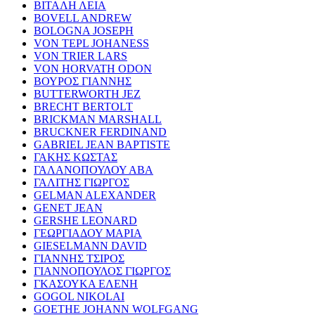
ΒΙΤΑΛΗ ΛΕΙΑ
BOVELL ANDREW
BOLOGNA JOSEPH
VON TEPL JOHANESS
VON TRIER LARS
VON HORVATH ODON
ΒΟΥΡΟΣ ΓΙΑΝΝΗΣ
BUTTERWORTH JEZ
BRECHT BERTOLT
BRICKMAN MARSHALL
BRUCKNER FERDINAND
GABRIEL JEAN BAPTISTE
ΓΑΚΗΣ ΚΩΣΤΑΣ
ΓΑΛΑΝΟΠΟΥΛΟΥ ΑΒΑ
ΓΑΛΙΤΗΣ ΓΙΩΡΓΟΣ
GELMAN ALEXANDER
GENET JEAN
GERSHE LEONARD
ΓΕΩΡΓΙΑΔΟΥ ΜΑΡΙΑ
GIESELMANN DAVID
ΓΙΑΝΝΗΣ ΤΣΙΡΟΣ
ΓΙΑΝΝΟΠΟΥΛΟΣ ΓΙΩΡΓΟΣ
ΓΚΑΣΟΥΚΑ ΕΛΕΝΗ
GOGOL NIKOLAI
GOETHE JOHANN WOLFGANG