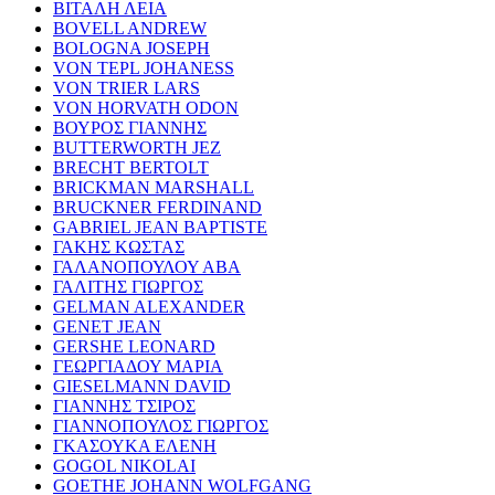
ΒΙΤΑΛΗ ΛΕΙΑ
BOVELL ANDREW
BOLOGNA JOSEPH
VON TEPL JOHANESS
VON TRIER LARS
VON HORVATH ODON
ΒΟΥΡΟΣ ΓΙΑΝΝΗΣ
BUTTERWORTH JEZ
BRECHT BERTOLT
BRICKMAN MARSHALL
BRUCKNER FERDINAND
GABRIEL JEAN BAPTISTE
ΓΑΚΗΣ ΚΩΣΤΑΣ
ΓΑΛΑΝΟΠΟΥΛΟΥ ΑΒΑ
ΓΑΛΙΤΗΣ ΓΙΩΡΓΟΣ
GELMAN ALEXANDER
GENET JEAN
GERSHE LEONARD
ΓΕΩΡΓΙΑΔΟΥ ΜΑΡΙΑ
GIESELMANN DAVID
ΓΙΑΝΝΗΣ ΤΣΙΡΟΣ
ΓΙΑΝΝΟΠΟΥΛΟΣ ΓΙΩΡΓΟΣ
ΓΚΑΣΟΥΚΑ ΕΛΕΝΗ
GOGOL NIKOLAI
GOETHE JOHANN WOLFGANG