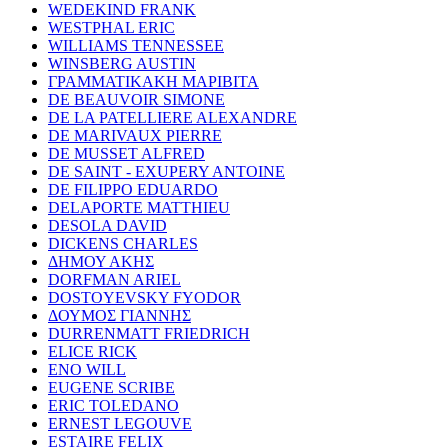
WEDEKIND FRANK
WESTPHAL ERIC
WILLIAMS TENNESSEE
WINSBERG AUSTIN
ΓΡΑΜΜΑΤΙΚΑΚΗ ΜΑΡΙΒΙΤΑ
DE BEAUVOIR SIMONE
DE LA PATELLIERE ALEXANDRE
DE MARIVAUX PIERRE
DE MUSSET ALFRED
DE SAINT - EXUPERY ANTOINE
DE FILIPPO EDUARDO
DELAPORTE MATTHIEU
DESOLA DAVID
DICKENS CHARLES
ΔΗΜΟΥ ΑΚΗΣ
DORFMAN ARIEL
DOSTOYEVSKY FYODOR
ΔΟΥΜΟΣ ΓΙΑΝΝΗΣ
DURRENMATT FRIEDRICH
ELICE RICK
ENO WILL
EUGENE SCRIBE
ERIC TOLEDANO
ERNEST LEGOUVE
ESTAIRE FELIX