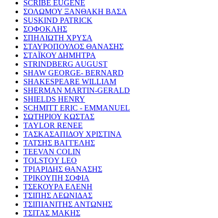
SCRIBE EUGENE
ΣΟΛΩΜΟΥ ΞΑΝΘΑΚΗ ΒΑΣΑ
SUSKIND PATRICK
ΣΟΦΟΚΛΗΣ
ΣΠΗΛΙΩΤΗ ΧΡΥΣΑ
ΣΤΑΥΡΟΠΟΥΛΟΣ ΘΑΝΑΣΗΣ
ΣΤΑΪΚΟΥ ΔΗΜΗΤΡΑ
STRINDBERG AUGUST
SHAW GEORGE- BERNARD
SHAKESPEARE WILLIAM
SHERMAN MARTIN-GERALD
SHIELDS HENRY
SCHMITT ERIC - EMMANUEL
ΣΩΤΗΡΙΟΥ ΚΩΣΤΑΣ
TAYLOR RENEE
ΤΑΣΚΑΣΑΠΙΔΟΥ ΧΡΙΣΤΙΝΑ
ΤΑΤΣΗΣ ΒΑΓΓΕΛΗΣ
TEEVAN COLIN
TOLSTOY LEO
ΤΡΙΑΡΙΔΗΣ ΘΑΝΑΣΗΣ
ΤΡΙΚΟΥΠΗ ΣΟΦΙΑ
ΤΣΕΚΟΥΡΑ ΕΛΕΝΗ
ΤΣΙΠΗΣ ΛΕΩΝΙΔΑΣ
ΤΣΙΠΙΑΝΙΤΗΣ ΑΝΤΩΝΗΣ
ΤΣΙΤΑΣ ΜΑΚΗΣ