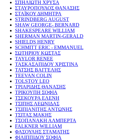
ΣΠΗΛΙΩΤΗ ΧΡΥΣΑ
ΣΤΑΥΡΟΠΟΥΛΟΣ ΘΑΝΑΣΗΣ
ΣΤΑΪΚΟΥ ΔΗΜΗΤΡΑ
STRINDBERG AUGUST
SHAW GEORGE- BERNARD
SHAKESPEARE WILLIAM
SHERMAN MARTIN-GERALD
SHIELDS HENRY
SCHMITT ERIC - EMMANUEL
ΣΩΤΗΡΙΟΥ ΚΩΣΤΑΣ
TAYLOR RENEE
ΤΑΣΚΑΣΑΠΙΔΟΥ ΧΡΙΣΤΙΝΑ
ΤΑΤΣΗΣ ΒΑΓΓΕΛΗΣ
TEEVAN COLIN
TOLSTOY LEO
ΤΡΙΑΡΙΔΗΣ ΘΑΝΑΣΗΣ
ΤΡΙΚΟΥΠΗ ΣΟΦΙΑ
ΤΣΕΚΟΥΡΑ ΕΛΕΝΗ
ΤΣΙΠΗΣ ΛΕΩΝΙΔΑΣ
ΤΣΙΠΙΑΝΙΤΗΣ ΑΝΤΩΝΗΣ
ΤΣΙΤΑΣ ΜΑΚΗΣ
ΤΣΟΠΑΝΑΚΗ ΑΛΜΠΕΡΤΑ
FALKNER WILLIAM
ΦΑΣΟΥΛΗΣ ΣΤΑΜΑΤΗΣ
ΦΙΛΙΠΠΙΔΟΥ ΣΟΦΙΑ