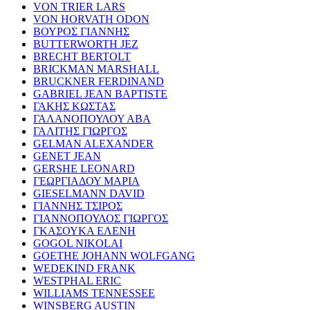
VON TRIER LARS
VON HORVATH ODON
ΒΟΥΡΟΣ ΓΙΑΝΝΗΣ
BUTTERWORTH JEZ
BRECHT BERTOLT
BRICKMAN MARSHALL
BRUCKNER FERDINAND
GABRIEL JEAN BAPTISTE
ΓΑΚΗΣ ΚΩΣΤΑΣ
ΓΑΛΑΝΟΠΟΥΛΟΥ ΑΒΑ
ΓΑΛΙΤΗΣ ΓΙΩΡΓΟΣ
GELMAN ALEXANDER
GENET JEAN
GERSHE LEONARD
ΓΕΩΡΓΙΑΔΟΥ ΜΑΡΙΑ
GIESELMANN DAVID
ΓΙΑΝΝΗΣ ΤΣΙΡΟΣ
ΓΙΑΝΝΟΠΟΥΛΟΣ ΓΙΩΡΓΟΣ
ΓΚΑΣΟΥΚΑ ΕΛΕΝΗ
GOGOL NIKOLAI
GOETHE JOHANN WOLFGANG
WEDEKIND FRANK
WESTPHAL ERIC
WILLIAMS TENNESSEE
WINSBERG AUSTIN