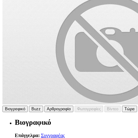
Βιογραφικό
Buzz
Αρθρογραφία
Φωτογραφίες
Βίντεο
Τώρα
Βιογραφικό
Επάγγελμα:
Συγγραφέας