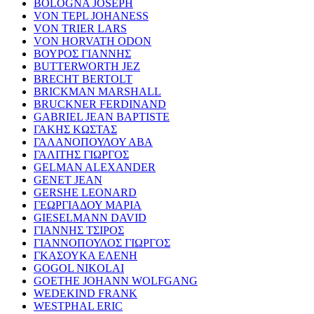
BOLOGNA JOSEPH
VON TEPL JOHANESS
VON TRIER LARS
VON HORVATH ODON
ΒΟΥΡΟΣ ΓΙΑΝΝΗΣ
BUTTERWORTH JEZ
BRECHT BERTOLT
BRICKMAN MARSHALL
BRUCKNER FERDINAND
GABRIEL JEAN BAPTISTE
ΓΑΚΗΣ ΚΩΣΤΑΣ
ΓΑΛΑΝΟΠΟΥΛΟΥ ΑΒΑ
ΓΑΛΙΤΗΣ ΓΙΩΡΓΟΣ
GELMAN ALEXANDER
GENET JEAN
GERSHE LEONARD
ΓΕΩΡΓΙΑΔΟΥ ΜΑΡΙΑ
GIESELMANN DAVID
ΓΙΑΝΝΗΣ ΤΣΙΡΟΣ
ΓΙΑΝΝΟΠΟΥΛΟΣ ΓΙΩΡΓΟΣ
ΓΚΑΣΟΥΚΑ ΕΛΕΝΗ
GOGOL NIKOLAI
GOETHE JOHANN WOLFGANG
WEDEKIND FRANK
WESTPHAL ERIC