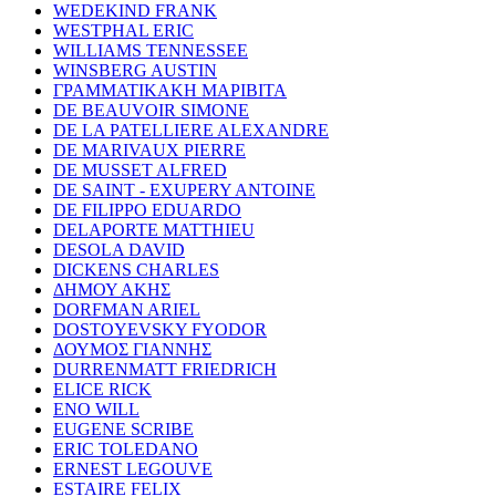
WEDEKIND FRANK
WESTPHAL ERIC
WILLIAMS TENNESSEE
WINSBERG AUSTIN
ΓΡΑΜΜΑΤΙΚΑΚΗ ΜΑΡΙΒΙΤΑ
DE BEAUVOIR SIMONE
DE LA PATELLIERE ALEXANDRE
DE MARIVAUX PIERRE
DE MUSSET ALFRED
DE SAINT - EXUPERY ANTOINE
DE FILIPPO EDUARDO
DELAPORTE MATTHIEU
DESOLA DAVID
DICKENS CHARLES
ΔΗΜΟΥ ΑΚΗΣ
DORFMAN ARIEL
DOSTOYEVSKY FYODOR
ΔΟΥΜΟΣ ΓΙΑΝΝΗΣ
DURRENMATT FRIEDRICH
ELICE RICK
ENO WILL
EUGENE SCRIBE
ERIC TOLEDANO
ERNEST LEGOUVE
ESTAIRE FELIX