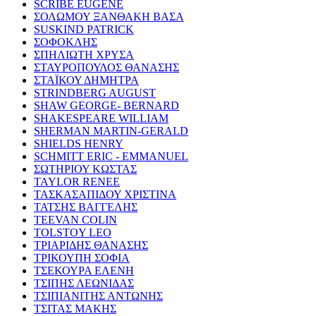
SCRIBE EUGENE
ΣΟΛΩΜΟΥ ΞΑΝΘΑΚΗ ΒΑΣΑ
SUSKIND PATRICK
ΣΟΦΟΚΛΗΣ
ΣΠΗΛΙΩΤΗ ΧΡΥΣΑ
ΣΤΑΥΡΟΠΟΥΛΟΣ ΘΑΝΑΣΗΣ
ΣΤΑΪΚΟΥ ΔΗΜΗΤΡΑ
STRINDBERG AUGUST
SHAW GEORGE- BERNARD
SHAKESPEARE WILLIAM
SHERMAN MARTIN-GERALD
SHIELDS HENRY
SCHMITT ERIC - EMMANUEL
ΣΩΤΗΡΙΟΥ ΚΩΣΤΑΣ
TAYLOR RENEE
ΤΑΣΚΑΣΑΠΙΔΟΥ ΧΡΙΣΤΙΝΑ
ΤΑΤΣΗΣ ΒΑΓΓΕΛΗΣ
TEEVAN COLIN
TOLSTOY LEO
ΤΡΙΑΡΙΔΗΣ ΘΑΝΑΣΗΣ
ΤΡΙΚΟΥΠΗ ΣΟΦΙΑ
ΤΣΕΚΟΥΡΑ ΕΛΕΝΗ
ΤΣΙΠΗΣ ΛΕΩΝΙΔΑΣ
ΤΣΙΠΙΑΝΙΤΗΣ ΑΝΤΩΝΗΣ
ΤΣΙΤΑΣ ΜΑΚΗΣ