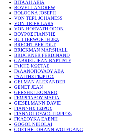
ΒΙΤΑΛΗ ΛΕΙΑ
BOVELL ANDREW
BOLOGNA JOSEPH
VON TEPL JOHANESS
VON TRIER LARS
VON HORVATH ODON
ΒΟΥΡΟΣ ΓΙΑΝΝΗΣ
BUTTERWORTH JEZ
BRECHT BERTOLT
BRICKMAN MARSHALL
BRUCKNER FERDINAND
GABRIEL JEAN BAPTISTE
ΓΑΚΗΣ ΚΩΣΤΑΣ
ΓΑΛΑΝΟΠΟΥΛΟΥ ΑΒΑ
ΓΑΛΙΤΗΣ ΓΙΩΡΓΟΣ
GELMAN ALEXANDER
GENET JEAN
GERSHE LEONARD
ΓΕΩΡΓΙΑΔΟΥ ΜΑΡΙΑ
GIESELMANN DAVID
ΓΙΑΝΝΗΣ ΤΣΙΡΟΣ
ΓΙΑΝΝΟΠΟΥΛΟΣ ΓΙΩΡΓΟΣ
ΓΚΑΣΟΥΚΑ ΕΛΕΝΗ
GOGOL NIKOLAI
GOETHE JOHANN WOLFGANG