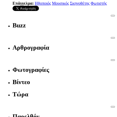
Επάγγελμα:
Ηθοποιός
Μουσικός
Σκηνοθέτης
Φωτιστής
Buzz
Αρθρογραφία
Φωτογραφίες
Βίντεο
Τώρα
Παρελθόν