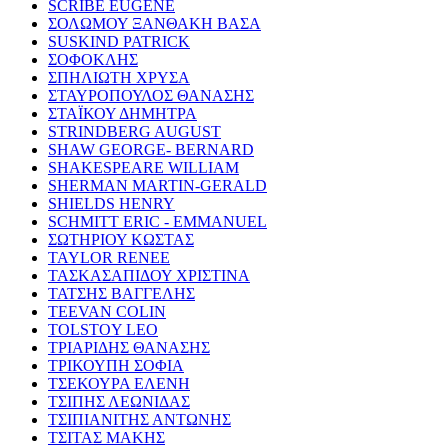
SCRIBE EUGENE
ΣΟΛΩΜΟΥ ΞΑΝΘΑΚΗ ΒΑΣΑ
SUSKIND PATRICK
ΣΟΦΟΚΛΗΣ
ΣΠΗΛΙΩΤΗ ΧΡΥΣΑ
ΣΤΑΥΡΟΠΟΥΛΟΣ ΘΑΝΑΣΗΣ
ΣΤΑΪΚΟΥ ΔΗΜΗΤΡΑ
STRINDBERG AUGUST
SHAW GEORGE- BERNARD
SHAKESPEARE WILLIAM
SHERMAN MARTIN-GERALD
SHIELDS HENRY
SCHMITT ERIC - EMMANUEL
ΣΩΤΗΡΙΟΥ ΚΩΣΤΑΣ
TAYLOR RENEE
ΤΑΣΚΑΣΑΠΙΔΟΥ ΧΡΙΣΤΙΝΑ
ΤΑΤΣΗΣ ΒΑΓΓΕΛΗΣ
TEEVAN COLIN
TOLSTOY LEO
ΤΡΙΑΡΙΔΗΣ ΘΑΝΑΣΗΣ
ΤΡΙΚΟΥΠΗ ΣΟΦΙΑ
ΤΣΕΚΟΥΡΑ ΕΛΕΝΗ
ΤΣΙΠΗΣ ΛΕΩΝΙΔΑΣ
ΤΣΙΠΙΑΝΙΤΗΣ ΑΝΤΩΝΗΣ
ΤΣΙΤΑΣ ΜΑΚΗΣ