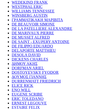
WEDEKIND FRANK
WESTPHAL ERIC
WILLIAMS TENNESSEE
WINSBERG AUSTIN
ΓΡΑΜΜΑΤΙΚΑΚΗ ΜΑΡΙΒΙΤΑ
DE BEAUVOIR SIMONE
DE LA PATELLIERE ALEXANDRE
DE MARIVAUX PIERRE
DE MUSSET ALFRED
DE SAINT - EXUPERY ANTOINE
DE FILIPPO EDUARDO
DELAPORTE MATTHIEU
DESOLA DAVID
DICKENS CHARLES
ΔΗΜΟΥ ΑΚΗΣ
DORFMAN ARIEL
DOSTOYEVSKY FYODOR
ΔΟΥΜΟΣ ΓΙΑΝΝΗΣ
DURRENMATT FRIEDRICH
ELICE RICK
ENO WILL
EUGENE SCRIBE
ERIC TOLEDANO
ERNEST LEGOUVE
ESTAIRE FELIX