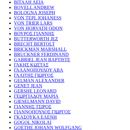
ΒΙΤΑΛΗ ΛΕΙΑ
BOVELL ANDREW
BOLOGNA JOSEPH
VON TEPL JOHANESS
VON TRIER LARS
VON HORVATH ODON
ΒΟΥΡΟΣ ΓΙΑΝΝΗΣ
BUTTERWORTH JEZ
BRECHT BERTOLT
BRICKMAN MARSHALL
BRUCKNER FERDINAND
GABRIEL JEAN BAPTISTE
ΓΑΚΗΣ ΚΩΣΤΑΣ
ΓΑΛΑΝΟΠΟΥΛΟΥ ΑΒΑ
ΓΑΛΙΤΗΣ ΓΙΩΡΓΟΣ
GELMAN ALEXANDER
GENET JEAN
GERSHE LEONARD
ΓΕΩΡΓΙΑΔΟΥ ΜΑΡΙΑ
GIESELMANN DAVID
ΓΙΑΝΝΗΣ ΤΣΙΡΟΣ
ΓΙΑΝΝΟΠΟΥΛΟΣ ΓΙΩΡΓΟΣ
ΓΚΑΣΟΥΚΑ ΕΛΕΝΗ
GOGOL NIKOLAI
GOETHE JOHANN WOLFGANG