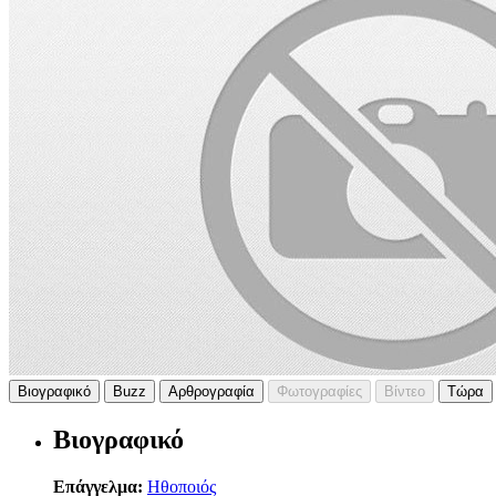
Βιογραφικό
Buzz
Αρθρογραφία
Φωτογραφίες
Βίντεο
Τώρα
Βιογραφικό
Επάγγελμα:
Ηθοποιός