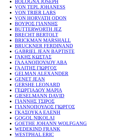
BOLOGNA JOSEPH
VON TEPL JOHANESS
VON TRIER LARS
VON HORVATH ODON
ΒΟΥΡΟΣ ΓΙΑΝΝΗΣ
BUTTERWORTH JEZ
BRECHT BERTOLT
BRICKMAN MARSHALL
BRUCKNER FERDINAND
GABRIEL JEAN BAPTISTE
ΓΑΚΗΣ ΚΩΣΤΑΣ
ΓΑΛΑΝΟΠΟΥΛΟΥ ΑΒΑ
ΓΑΛΙΤΗΣ ΓΙΩΡΓΟΣ
GELMAN ALEXANDER
GENET JEAN
GERSHE LEONARD
ΓΕΩΡΓΙΑΔΟΥ ΜΑΡΙΑ
GIESELMANN DAVID
ΓΙΑΝΝΗΣ ΤΣΙΡΟΣ
ΓΙΑΝΝΟΠΟΥΛΟΣ ΓΙΩΡΓΟΣ
ΓΚΑΣΟΥΚΑ ΕΛΕΝΗ
GOGOL NIKOLAI
GOETHE JOHANN WOLFGANG
WEDEKIND FRANK
WESTPHAL ERIC