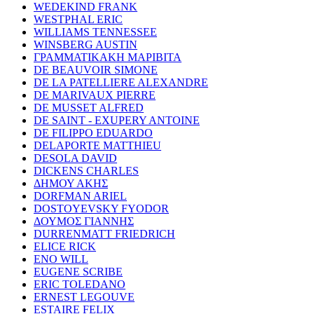
WEDEKIND FRANK
WESTPHAL ERIC
WILLIAMS TENNESSEE
WINSBERG AUSTIN
ΓΡΑΜΜΑΤΙΚΑΚΗ ΜΑΡΙΒΙΤΑ
DE BEAUVOIR SIMONE
DE LA PATELLIERE ALEXANDRE
DE MARIVAUX PIERRE
DE MUSSET ALFRED
DE SAINT - EXUPERY ANTOINE
DE FILIPPO EDUARDO
DELAPORTE MATTHIEU
DESOLA DAVID
DICKENS CHARLES
ΔΗΜΟΥ ΑΚΗΣ
DORFMAN ARIEL
DOSTOYEVSKY FYODOR
ΔΟΥΜΟΣ ΓΙΑΝΝΗΣ
DURRENMATT FRIEDRICH
ELICE RICK
ENO WILL
EUGENE SCRIBE
ERIC TOLEDANO
ERNEST LEGOUVE
ESTAIRE FELIX