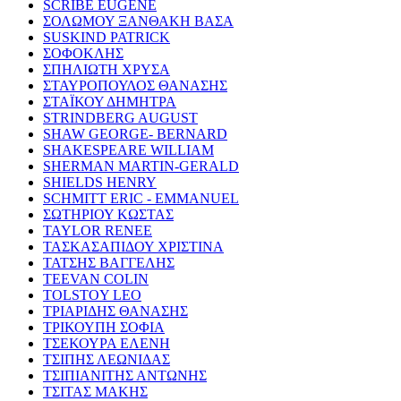
SCRIBE EUGENE
ΣΟΛΩΜΟΥ ΞΑΝΘΑΚΗ ΒΑΣΑ
SUSKIND PATRICK
ΣΟΦΟΚΛΗΣ
ΣΠΗΛΙΩΤΗ ΧΡΥΣΑ
ΣΤΑΥΡΟΠΟΥΛΟΣ ΘΑΝΑΣΗΣ
ΣΤΑΪΚΟΥ ΔΗΜΗΤΡΑ
STRINDBERG AUGUST
SHAW GEORGE- BERNARD
SHAKESPEARE WILLIAM
SHERMAN MARTIN-GERALD
SHIELDS HENRY
SCHMITT ERIC - EMMANUEL
ΣΩΤΗΡΙΟΥ ΚΩΣΤΑΣ
TAYLOR RENEE
ΤΑΣΚΑΣΑΠΙΔΟΥ ΧΡΙΣΤΙΝΑ
ΤΑΤΣΗΣ ΒΑΓΓΕΛΗΣ
TEEVAN COLIN
TOLSTOY LEO
ΤΡΙΑΡΙΔΗΣ ΘΑΝΑΣΗΣ
ΤΡΙΚΟΥΠΗ ΣΟΦΙΑ
ΤΣΕΚΟΥΡΑ ΕΛΕΝΗ
ΤΣΙΠΗΣ ΛΕΩΝΙΔΑΣ
ΤΣΙΠΙΑΝΙΤΗΣ ΑΝΤΩΝΗΣ
ΤΣΙΤΑΣ ΜΑΚΗΣ