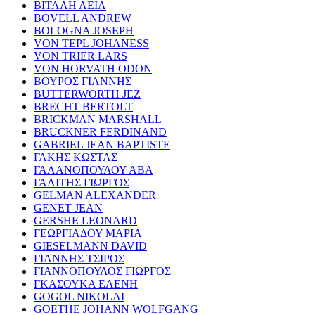
ΒΙΤΑΛΗ ΛΕΙΑ
BOVELL ANDREW
BOLOGNA JOSEPH
VON TEPL JOHANESS
VON TRIER LARS
VON HORVATH ODON
ΒΟΥΡΟΣ ΓΙΑΝΝΗΣ
BUTTERWORTH JEZ
BRECHT BERTOLT
BRICKMAN MARSHALL
BRUCKNER FERDINAND
GABRIEL JEAN BAPTISTE
ΓΑΚΗΣ ΚΩΣΤΑΣ
ΓΑΛΑΝΟΠΟΥΛΟΥ ΑΒΑ
ΓΑΛΙΤΗΣ ΓΙΩΡΓΟΣ
GELMAN ALEXANDER
GENET JEAN
GERSHE LEONARD
ΓΕΩΡΓΙΑΔΟΥ ΜΑΡΙΑ
GIESELMANN DAVID
ΓΙΑΝΝΗΣ ΤΣΙΡΟΣ
ΓΙΑΝΝΟΠΟΥΛΟΣ ΓΙΩΡΓΟΣ
ΓΚΑΣΟΥΚΑ ΕΛΕΝΗ
GOGOL NIKOLAI
GOETHE JOHANN WOLFGANG