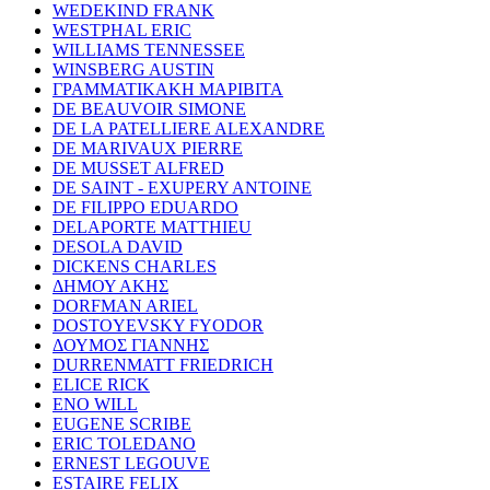
WEDEKIND FRANK
WESTPHAL ERIC
WILLIAMS TENNESSEE
WINSBERG AUSTIN
ΓΡΑΜΜΑΤΙΚΑΚΗ ΜΑΡΙΒΙΤΑ
DE BEAUVOIR SIMONE
DE LA PATELLIERE ALEXANDRE
DE MARIVAUX PIERRE
DE MUSSET ALFRED
DE SAINT - EXUPERY ANTOINE
DE FILIPPO EDUARDO
DELAPORTE MATTHIEU
DESOLA DAVID
DICKENS CHARLES
ΔΗΜΟΥ ΑΚΗΣ
DORFMAN ARIEL
DOSTOYEVSKY FYODOR
ΔΟΥΜΟΣ ΓΙΑΝΝΗΣ
DURRENMATT FRIEDRICH
ELICE RICK
ENO WILL
EUGENE SCRIBE
ERIC TOLEDANO
ERNEST LEGOUVE
ESTAIRE FELIX