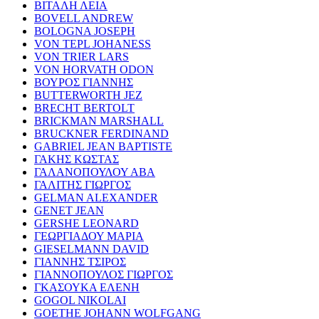
ΒΙΤΑΛΗ ΛΕΙΑ
BOVELL ANDREW
BOLOGNA JOSEPH
VON TEPL JOHANESS
VON TRIER LARS
VON HORVATH ODON
ΒΟΥΡΟΣ ΓΙΑΝΝΗΣ
BUTTERWORTH JEZ
BRECHT BERTOLT
BRICKMAN MARSHALL
BRUCKNER FERDINAND
GABRIEL JEAN BAPTISTE
ΓΑΚΗΣ ΚΩΣΤΑΣ
ΓΑΛΑΝΟΠΟΥΛΟΥ ΑΒΑ
ΓΑΛΙΤΗΣ ΓΙΩΡΓΟΣ
GELMAN ALEXANDER
GENET JEAN
GERSHE LEONARD
ΓΕΩΡΓΙΑΔΟΥ ΜΑΡΙΑ
GIESELMANN DAVID
ΓΙΑΝΝΗΣ ΤΣΙΡΟΣ
ΓΙΑΝΝΟΠΟΥΛΟΣ ΓΙΩΡΓΟΣ
ΓΚΑΣΟΥΚΑ ΕΛΕΝΗ
GOGOL NIKOLAI
GOETHE JOHANN WOLFGANG