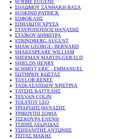
SCRIBE EUGENE
ΣΟΛΩΜΟΥ ΞΑΝΘΑΚΗ ΒΑΣΑ
SUSKIND PATRICK
ΣΟΦΟΚΛΗΣ
ΣΠΗΛΙΩΤΗ ΧΡΥΣΑ
ΣΤΑΥΡΟΠΟΥΛΟΣ ΘΑΝΑΣΗΣ
ΣΤΑΪΚΟΥ ΔΗΜΗΤΡΑ
STRINDBERG AUGUST
SHAW GEORGE- BERNARD
SHAKESPEARE WILLIAM
SHERMAN MARTIN-GERALD
SHIELDS HENRY
SCHMITT ERIC - EMMANUEL
ΣΩΤΗΡΙΟΥ ΚΩΣΤΑΣ
TAYLOR RENEE
ΤΑΣΚΑΣΑΠΙΔΟΥ ΧΡΙΣΤΙΝΑ
ΤΑΤΣΗΣ ΒΑΓΓΕΛΗΣ
TEEVAN COLIN
TOLSTOY LEO
ΤΡΙΑΡΙΔΗΣ ΘΑΝΑΣΗΣ
ΤΡΙΚΟΥΠΗ ΣΟΦΙΑ
ΤΣΕΚΟΥΡΑ ΕΛΕΝΗ
ΤΣΙΠΗΣ ΛΕΩΝΙΔΑΣ
ΤΣΙΠΙΑΝΙΤΗΣ ΑΝΤΩΝΗΣ
ΤΣΙΤΑΣ ΜΑΚΗΣ