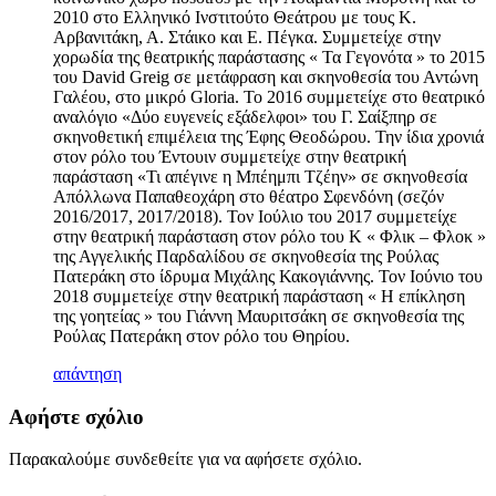
2010 στο Ελληνικό Ινστιτούτο Θεάτρου με τους Κ.
Αρβανιτάκη, Α. Στάικο και Ε. Πέγκα. Συμμετείχε στην
χορωδία της θεατρικής παράστασης « Τα Γεγονότα » το 2015
του David Greig σε μετάφραση και σκηνοθεσία του Αντώνη
Γαλέου, στο μικρό Gloria. Το 2016 συμμετείχε στο θεατρικό
αναλόγιο «Δύο ευγενείς εξάδελφοι» του Γ. Σαίξπηρ σε
σκηνοθετική επιμέλεια της Έφης Θεοδώρου. Την ίδια χρονιά
στον ρόλο του Έντουιν συμμετείχε στην θεατρική
παράσταση «Τι απέγινε η Μπέημπι Τζέην» σε σκηνοθεσία
Απόλλωνα Παπαθεοχάρη στο θέατρο Σφενδόνη (σεζόν
2016/2017, 2017/2018). Τον Ιούλιο του 2017 συμμετείχε
στην θεατρική παράσταση στον ρόλο του Κ « Φλικ – Φλοκ »
της Αγγελικής Παρδαλίδου σε σκηνοθεσία της Ρούλας
Πατεράκη στο ίδρυμα Μιχάλης Κακογιάννης. Τον Ιούνιο του
2018 συμμετείχε στην θεατρική παράσταση « Η επίκληση
της γοητείας » του Γιάννη Μαυριτσάκη σε σκηνοθεσία της
Ρούλας Πατεράκη στον ρόλο του Θηρίου.
απάντηση
Αφήστε σχόλιο
Παρακαλούμε συνδεθείτε για να αφήσετε σχόλιο.