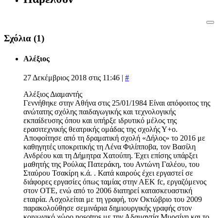
Σχόλια
(1)
Αλέξιος
27 Δεκέμβριος 2018 στις 11:46 |
#
Αλέξιος Διαμαντής
Γεννήθηκε στην Αθήνα στις 25/01/1984 Είναι απόφοιτος της
ανώτατης σχόλης παιδαγωγικής και τεχνολογικής
εκπαίδευσης όπου και υπήρξε ιδρυτικό μέλος της
ερασιτεχνικής θεατρικής ομάδας της σχολής Υ+ο.
Αποφοίτησε από τη δραματική σχολή «Δήλος» το 2016 με
καθηγητές υποκριτικής τη Λένα Φιλίπποβα, τον Βασίλη
Ανδρέου και τη Δήμητρα Χατούπη. Έχει επίσης υπάρξει
μαθητής της Ρούλας Πατεράκη, του Αντώνη Γαλέου, του
Σταύρου Τσακίρη κ.ά. . Κατά καιρούς έχει εργαστεί σε
διάφορες εργασίες όπως ταμίας στην ΑΕΚ fc, εργαζόμενος
στον ΟΤΕ, ενώ από το 2006 διατηρεί κατασκευαστική
εταιρία. Ασχολείται με τη γραφή, τον Οκτώβριο του 2009
παρακολούθησε σεμινάρια δημιουργικής γραφής στον
κοινωνικό χώρο nosotros με την Αδαμαντία Μυρσίνη και το