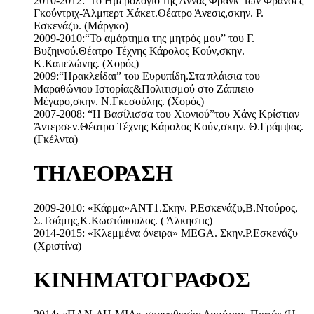
2010-2012:“Το Ημερολόγιο της Άννας Φράνκ”των Φράνσες
Γκούντριχ-Άλμπερτ Χάκετ.Θέατρο Άνεσις,σκην. Ρ.
Εσκενάζυ. (Μάργκο)
2009-2010:“Το αμάρτημα της μητρός μου” του Γ.
Βυζηινού.Θέατρο Τέχνης Κάρολος Κούν,σκην.
Κ.Καπελώνης. (Χορός)
2009:“Ηρακλείδαι” του Ευρυπίδη.Στα πλάισια του
Μαραθώνιου Ιστορίας&Πολιτισμού στο Ζάππειο
Μέγαρο,σκην. Ν.Γκεσούλης. (Χορός)
2007-2008: “Η Βασίλισσα του Χιονιού”του Χάνς Κρίστιαν
Άντερσεν.Θέατρο Τέχνης Κάρολος Κούν,σκην. Θ.Γράμψας.
(Γκέλντα)
ΤΗΛΕΟΡΑΣΗ
2009-2010: «Κάρμα»ΑΝΤ1.Σκην. Ρ.Εσκενάζυ,Β.Ντούρος,
Σ.Τσάμης,Κ.Κωστόπουλος. ( Άλκηστις)
2014-2015: «Κλεμμένα όνειρα» MEGA. Σκην.Ρ.Εσκενάζυ
(Χριστίνα)
ΚΙΝΗΜΑΤΟΓΡΑΦΟΣ