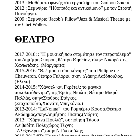
2013 : Μαθήματα φωνής στο εργαστήρι του Σπύρου Σακκά
2012 : Σεμινάριο “Ηθοποιός και αντικείμενο” με τον Στρατή
Πανούργιο.
2009 : Σεμινάριο“Jacob’s Pillow”Jazz & Musical Theatre με
τον Chet Walker.
ΘΕΑΤΡΟ
2017-2018: : ''Η μουσική που σταμάτησε τον πετροπόλεμο''
του Δημήτρη Σπύρου, θέατρο Θησείον, σκην: Νικορέστης
Χανιωτάκης. (Μαργαρίτα)
2015-2016: ''Θεέ μου τι σου κάναμε;'' του Philippe de
Chauveron, θέατρο Γκλόρια, σκην :Λάκης Λαζόπουλος.
(Έλενα)
2014-2015: ''Χάνσελ και Γκρέτελ: το μαγικό
σοκολατόδεντρο'', της Έρσης Νιαώτη.Θέατρο Μικρό
Παλλάς, σκην:Σταύρος Στάγκος.
(Σταχτοπούτα,Χιονάτη,Μπιγκόνια.)
2013-2014: “LaNonna”, του Ρομπέρτο Κόσσα.Θέατρο
Ακάδημος,σκην.Δημήτρης Πιατάς.(Μάρτα)
2013: “Χάρτινα Πουλιά”, σε ποίηση Τάσου
Λειβαδίτη.Πολυχώρος Τέχνης
“Αλεξάνδρεια”,σκην.Ν.Γκεσούλης.