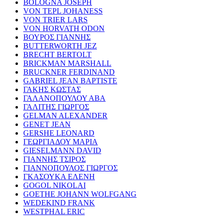
BOLOGNA JOSEPH
VON TEPL JOHANESS
VON TRIER LARS
VON HORVATH ODON
ΒΟΥΡΟΣ ΓΙΑΝΝΗΣ
BUTTERWORTH JEZ
BRECHT BERTOLT
BRICKMAN MARSHALL
BRUCKNER FERDINAND
GABRIEL JEAN BAPTISTE
ΓΑΚΗΣ ΚΩΣΤΑΣ
ΓΑΛΑΝΟΠΟΥΛΟΥ ΑΒΑ
ΓΑΛΙΤΗΣ ΓΙΩΡΓΟΣ
GELMAN ALEXANDER
GENET JEAN
GERSHE LEONARD
ΓΕΩΡΓΙΑΔΟΥ ΜΑΡΙΑ
GIESELMANN DAVID
ΓΙΑΝΝΗΣ ΤΣΙΡΟΣ
ΓΙΑΝΝΟΠΟΥΛΟΣ ΓΙΩΡΓΟΣ
ΓΚΑΣΟΥΚΑ ΕΛΕΝΗ
GOGOL NIKOLAI
GOETHE JOHANN WOLFGANG
WEDEKIND FRANK
WESTPHAL ERIC