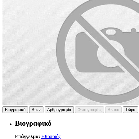
Βιογραφικό
Buzz
Αρθρογραφία
Φωτογραφίες
Βίντεο
Τώρα
Βιογραφικό
Επάγγελμα:
Ηθοποιός