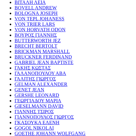
ΒΙΤΑΛΗ ΛΕΙΑ
BOVELL ANDREW
BOLOGNA JOSEPH
VON TEPL JOHANESS
VON TRIER LARS
VON HORVATH ODON
ΒΟΥΡΟΣ ΓΙΑΝΝΗΣ
BUTTERWORTH JEZ
BRECHT BERTOLT
BRICKMAN MARSHALL
BRUCKNER FERDINAND
GABRIEL JEAN BAPTISTE
ΓΑΚΗΣ ΚΩΣΤΑΣ
ΓΑΛΑΝΟΠΟΥΛΟΥ ΑΒΑ
ΓΑΛΙΤΗΣ ΓΙΩΡΓΟΣ
GELMAN ALEXANDER
GENET JEAN
GERSHE LEONARD
ΓΕΩΡΓΙΑΔΟΥ ΜΑΡΙΑ
GIESELMANN DAVID
ΓΙΑΝΝΗΣ ΤΣΙΡΟΣ
ΓΙΑΝΝΟΠΟΥΛΟΣ ΓΙΩΡΓΟΣ
ΓΚΑΣΟΥΚΑ ΕΛΕΝΗ
GOGOL NIKOLAI
GOETHE JOHANN WOLFGANG