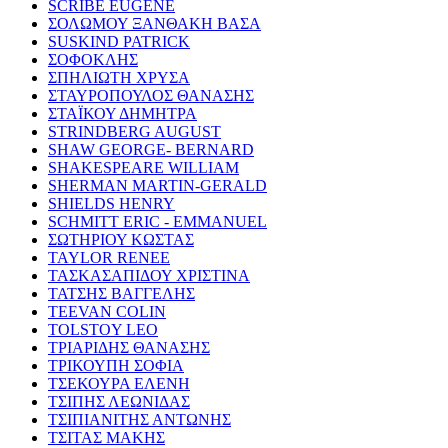
SCRIBE EUGENE
ΣΟΛΩΜΟΥ ΞΑΝΘΑΚΗ ΒΑΣΑ
SUSKIND PATRICK
ΣΟΦΟΚΛΗΣ
ΣΠΗΛΙΩΤΗ ΧΡΥΣΑ
ΣΤΑΥΡΟΠΟΥΛΟΣ ΘΑΝΑΣΗΣ
ΣΤΑΪΚΟΥ ΔΗΜΗΤΡΑ
STRINDBERG AUGUST
SHAW GEORGE- BERNARD
SHAKESPEARE WILLIAM
SHERMAN MARTIN-GERALD
SHIELDS HENRY
SCHMITT ERIC - EMMANUEL
ΣΩΤΗΡΙΟΥ ΚΩΣΤΑΣ
TAYLOR RENEE
ΤΑΣΚΑΣΑΠΙΔΟΥ ΧΡΙΣΤΙΝΑ
ΤΑΤΣΗΣ ΒΑΓΓΕΛΗΣ
TEEVAN COLIN
TOLSTOY LEO
ΤΡΙΑΡΙΔΗΣ ΘΑΝΑΣΗΣ
ΤΡΙΚΟΥΠΗ ΣΟΦΙΑ
ΤΣΕΚΟΥΡΑ ΕΛΕΝΗ
ΤΣΙΠΗΣ ΛΕΩΝΙΔΑΣ
ΤΣΙΠΙΑΝΙΤΗΣ ΑΝΤΩΝΗΣ
ΤΣΙΤΑΣ ΜΑΚΗΣ