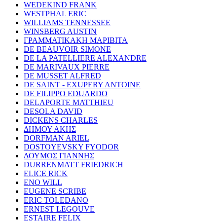
WEDEKIND FRANK
WESTPHAL ERIC
WILLIAMS TENNESSEE
WINSBERG AUSTIN
ΓΡΑΜΜΑΤΙΚΑΚΗ ΜΑΡΙΒΙΤΑ
DE BEAUVOIR SIMONE
DE LA PATELLIERE ALEXANDRE
DE MARIVAUX PIERRE
DE MUSSET ALFRED
DE SAINT - EXUPERY ANTOINE
DE FILIPPO EDUARDO
DELAPORTE MATTHIEU
DESOLA DAVID
DICKENS CHARLES
ΔΗΜΟΥ ΑΚΗΣ
DORFMAN ARIEL
DOSTOYEVSKY FYODOR
ΔΟΥΜΟΣ ΓΙΑΝΝΗΣ
DURRENMATT FRIEDRICH
ELICE RICK
ENO WILL
EUGENE SCRIBE
ERIC TOLEDANO
ERNEST LEGOUVE
ESTAIRE FELIX