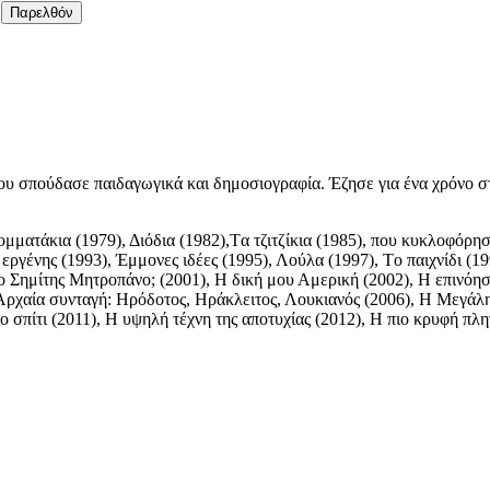
Παρελθόν
 σπούδασε παιδαγωγικά και δημοσιογραφία. Έζησε για ένα χρόνο στη 
ατάκια (1979), Διόδια (1982),Tα τζιτζίκια (1985), που κυκλοφόρησε 
ργένης (1993), Έμμονες ιδέες (1995), Λούλα (1997), Tο παιχνίδι (19
ο Σημίτης Μητροπάνο; (2001), H δική μου Αμερική (2002), H επινόη
 Aρχαία συνταγή: Hρόδοτος, Ηράκλειτος, Λουκιανός (2006), H Mεγάλη 
ο σπίτι (2011), Η υψηλή τέχνη της αποτυχίας (2012), Η πιο κρυφή πλ