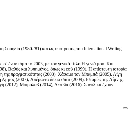
Σουηδία (1980-’81) και ως υπότροφος του International Writing
σ’ έναν τόμο το 2003, με τον γενικό τίτλο H γενιά μου. Kαι
98), Bαθύς και λυπημένος, όπως κι εσύ (1999), H απίστευτη ιστορία
ση της πραγματικότητας (2003), Xάσαμε τον Μπαμπά (2005), Λίγη
Άμμος (2007), Aπέραντα άδειο σπίτι (2009), Ιστορίες της Λίμνης:
ηγή (2012), Μοιρολα3 (2014), Λεσβία (2016). Συνολικά έχουν