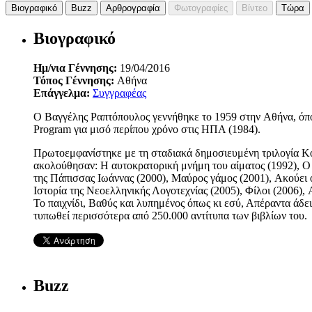
Βιογραφικό
Buzz
Αρθρογραφία
Φωτογραφίες
Βίντεο
Τώρα
Βιογραφικό
Ημ/νια Γέννησης:
19/04/2016
Τόπος Γέννησης:
Αθήνα
Επάγγελμα:
Συγγραφέας
Ο Bαγγέλης Pαπτόπουλος γεννήθηκε το 1959 στην Aθήνα, όπου
Program για μισό περίπου χρόνο στις HΠA (1984).
Πρωτοεμφανίστηκε με τη σταδιακά δημοσιευμένη τριλογία Kομμ
ακολούθησαν: H αυτοκρατορική μνήμη του αίματος (1992), O ε
της Πάπισσας Ιωάννας (2000), Mαύρος γάμος (2001), Aκούει 
Ιστορία της Νεοελληνικής Λογοτεχνίας (2005), Φίλοι (2006),
Το παιχνίδι, Βαθύς και λυπημένος όπως κι εσύ, Απέραντα άδει
τυπωθεί περισσότερα από 250.000 αντίτυπα των βιβλίων του.
Buzz