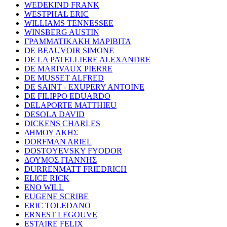
WEDEKIND FRANK
WESTPHAL ERIC
WILLIAMS TENNESSEE
WINSBERG AUSTIN
ΓΡΑΜΜΑΤΙΚΑΚΗ ΜΑΡΙΒΙΤΑ
DE BEAUVOIR SIMONE
DE LA PATELLIERE ALEXANDRE
DE MARIVAUX PIERRE
DE MUSSET ALFRED
DE SAINT - EXUPERY ANTOINE
DE FILIPPO EDUARDO
DELAPORTE MATTHIEU
DESOLA DAVID
DICKENS CHARLES
ΔΗΜΟΥ ΑΚΗΣ
DORFMAN ARIEL
DOSTOYEVSKY FYODOR
ΔΟΥΜΟΣ ΓΙΑΝΝΗΣ
DURRENMATT FRIEDRICH
ELICE RICK
ENO WILL
EUGENE SCRIBE
ERIC TOLEDANO
ERNEST LEGOUVE
ESTAIRE FELIX