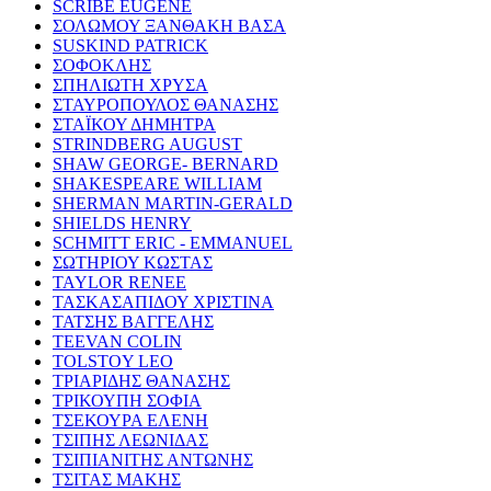
SCRIBE EUGENE
ΣΟΛΩΜΟΥ ΞΑΝΘΑΚΗ ΒΑΣΑ
SUSKIND PATRICK
ΣΟΦΟΚΛΗΣ
ΣΠΗΛΙΩΤΗ ΧΡΥΣΑ
ΣΤΑΥΡΟΠΟΥΛΟΣ ΘΑΝΑΣΗΣ
ΣΤΑΪΚΟΥ ΔΗΜΗΤΡΑ
STRINDBERG AUGUST
SHAW GEORGE- BERNARD
SHAKESPEARE WILLIAM
SHERMAN MARTIN-GERALD
SHIELDS HENRY
SCHMITT ERIC - EMMANUEL
ΣΩΤΗΡΙΟΥ ΚΩΣΤΑΣ
TAYLOR RENEE
ΤΑΣΚΑΣΑΠΙΔΟΥ ΧΡΙΣΤΙΝΑ
ΤΑΤΣΗΣ ΒΑΓΓΕΛΗΣ
TEEVAN COLIN
TOLSTOY LEO
ΤΡΙΑΡΙΔΗΣ ΘΑΝΑΣΗΣ
ΤΡΙΚΟΥΠΗ ΣΟΦΙΑ
ΤΣΕΚΟΥΡΑ ΕΛΕΝΗ
ΤΣΙΠΗΣ ΛΕΩΝΙΔΑΣ
ΤΣΙΠΙΑΝΙΤΗΣ ΑΝΤΩΝΗΣ
ΤΣΙΤΑΣ ΜΑΚΗΣ