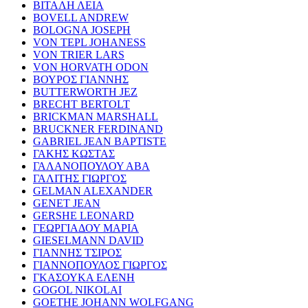
ΒΙΤΑΛΗ ΛΕΙΑ
BOVELL ANDREW
BOLOGNA JOSEPH
VON TEPL JOHANESS
VON TRIER LARS
VON HORVATH ODON
ΒΟΥΡΟΣ ΓΙΑΝΝΗΣ
BUTTERWORTH JEZ
BRECHT BERTOLT
BRICKMAN MARSHALL
BRUCKNER FERDINAND
GABRIEL JEAN BAPTISTE
ΓΑΚΗΣ ΚΩΣΤΑΣ
ΓΑΛΑΝΟΠΟΥΛΟΥ ΑΒΑ
ΓΑΛΙΤΗΣ ΓΙΩΡΓΟΣ
GELMAN ALEXANDER
GENET JEAN
GERSHE LEONARD
ΓΕΩΡΓΙΑΔΟΥ ΜΑΡΙΑ
GIESELMANN DAVID
ΓΙΑΝΝΗΣ ΤΣΙΡΟΣ
ΓΙΑΝΝΟΠΟΥΛΟΣ ΓΙΩΡΓΟΣ
ΓΚΑΣΟΥΚΑ ΕΛΕΝΗ
GOGOL NIKOLAI
GOETHE JOHANN WOLFGANG