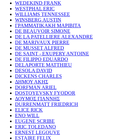
WEDEKIND FRANK
WESTPHAL ERIC
WILLIAMS TENNESSEE
WINSBERG AUSTIN
ΓΡΑΜΜΑΤΙΚΑΚΗ ΜΑΡΙΒΙΤΑ
DE BEAUVOIR SIMONE
DE LA PATELLIERE ALEXANDRE
DE MARIVAUX PIERRE
DE MUSSET ALFRED
DE SAINT - EXUPERY ANTOINE
DE FILIPPO EDUARDO
DELAPORTE MATTHIEU
DESOLA DAVID
DICKENS CHARLES
ΔΗΜΟΥ ΑΚΗΣ
DORFMAN ARIEL
DOSTOYEVSKY FYODOR
ΔΟΥΜΟΣ ΓΙΑΝΝΗΣ
DURRENMATT FRIEDRICH
ELICE RICK
ENO WILL
EUGENE SCRIBE
ERIC TOLEDANO
ERNEST LEGOUVE
ESTAIRE FELIX