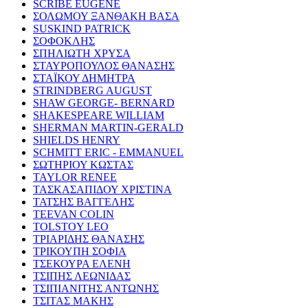
SCRIBE EUGENE
ΣΟΛΩΜΟΥ ΞΑΝΘΑΚΗ ΒΑΣΑ
SUSKIND PATRICK
ΣΟΦΟΚΛΗΣ
ΣΠΗΛΙΩΤΗ ΧΡΥΣΑ
ΣΤΑΥΡΟΠΟΥΛΟΣ ΘΑΝΑΣΗΣ
ΣΤΑΪΚΟΥ ΔΗΜΗΤΡΑ
STRINDBERG AUGUST
SHAW GEORGE- BERNARD
SHAKESPEARE WILLIAM
SHERMAN MARTIN-GERALD
SHIELDS HENRY
SCHMITT ERIC - EMMANUEL
ΣΩΤΗΡΙΟΥ ΚΩΣΤΑΣ
TAYLOR RENEE
ΤΑΣΚΑΣΑΠΙΔΟΥ ΧΡΙΣΤΙΝΑ
ΤΑΤΣΗΣ ΒΑΓΓΕΛΗΣ
TEEVAN COLIN
TOLSTOY LEO
ΤΡΙΑΡΙΔΗΣ ΘΑΝΑΣΗΣ
ΤΡΙΚΟΥΠΗ ΣΟΦΙΑ
ΤΣΕΚΟΥΡΑ ΕΛΕΝΗ
ΤΣΙΠΗΣ ΛΕΩΝΙΔΑΣ
ΤΣΙΠΙΑΝΙΤΗΣ ΑΝΤΩΝΗΣ
ΤΣΙΤΑΣ ΜΑΚΗΣ