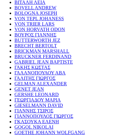
ΒΙΤΑΛΗ ΛΕΙΑ
BOVELL ANDREW
BOLOGNA JOSEPH
VON TEPL JOHANESS
VON TRIER LARS
VON HORVATH ODON
ΒΟΥΡΟΣ ΓΙΑΝΝΗΣ
BUTTERWORTH JEZ
BRECHT BERTOLT
BRICKMAN MARSHALL
BRUCKNER FERDINAND
GABRIEL JEAN BAPTISTE
ΓΑΚΗΣ ΚΩΣΤΑΣ
ΓΑΛΑΝΟΠΟΥΛΟΥ ΑΒΑ
ΓΑΛΙΤΗΣ ΓΙΩΡΓΟΣ
GELMAN ALEXANDER
GENET JEAN
GERSHE LEONARD
ΓΕΩΡΓΙΑΔΟΥ ΜΑΡΙΑ
GIESELMANN DAVID
ΓΙΑΝΝΗΣ ΤΣΙΡΟΣ
ΓΙΑΝΝΟΠΟΥΛΟΣ ΓΙΩΡΓΟΣ
ΓΚΑΣΟΥΚΑ ΕΛΕΝΗ
GOGOL NIKOLAI
GOETHE JOHANN WOLFGANG