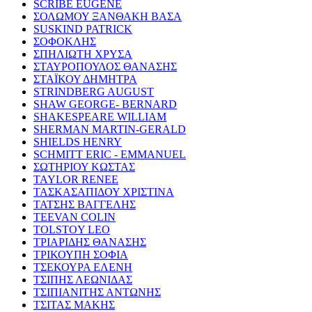
SCRIBE EUGENE
ΣΟΛΩΜΟΥ ΞΑΝΘΑΚΗ ΒΑΣΑ
SUSKIND PATRICK
ΣΟΦΟΚΛΗΣ
ΣΠΗΛΙΩΤΗ ΧΡΥΣΑ
ΣΤΑΥΡΟΠΟΥΛΟΣ ΘΑΝΑΣΗΣ
ΣΤΑΪΚΟΥ ΔΗΜΗΤΡΑ
STRINDBERG AUGUST
SHAW GEORGE- BERNARD
SHAKESPEARE WILLIAM
SHERMAN MARTIN-GERALD
SHIELDS HENRY
SCHMITT ERIC - EMMANUEL
ΣΩΤΗΡΙΟΥ ΚΩΣΤΑΣ
TAYLOR RENEE
ΤΑΣΚΑΣΑΠΙΔΟΥ ΧΡΙΣΤΙΝΑ
ΤΑΤΣΗΣ ΒΑΓΓΕΛΗΣ
TEEVAN COLIN
TOLSTOY LEO
ΤΡΙΑΡΙΔΗΣ ΘΑΝΑΣΗΣ
ΤΡΙΚΟΥΠΗ ΣΟΦΙΑ
ΤΣΕΚΟΥΡΑ ΕΛΕΝΗ
ΤΣΙΠΗΣ ΛΕΩΝΙΔΑΣ
ΤΣΙΠΙΑΝΙΤΗΣ ΑΝΤΩΝΗΣ
ΤΣΙΤΑΣ ΜΑΚΗΣ