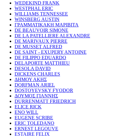
WEDEKIND FRANK
WESTPHAL ERIC
WILLIAMS TENNESSEE
WINSBERG AUSTIN
ΓΡΑΜΜΑΤΙΚΑΚΗ ΜΑΡΙΒΙΤΑ
DE BEAUVOIR SIMONE
DE LA PATELLIERE ALEXANDRE
DE MARIVAUX PIERRE
DE MUSSET ALFRED
DE SAINT - EXUPERY ANTOINE
DE FILIPPO EDUARDO
DELAPORTE MATTHIEU
DESOLA DAVID
DICKENS CHARLES
ΔΗΜΟΥ ΑΚΗΣ
DORFMAN ARIEL
DOSTOYEVSKY FYODOR
ΔΟΥΜΟΣ ΓΙΑΝΝΗΣ
DURRENMATT FRIEDRICH
ELICE RICK
ENO WILL
EUGENE SCRIBE
ERIC TOLEDANO
ERNEST LEGOUVE
ESTAIRE FELIX