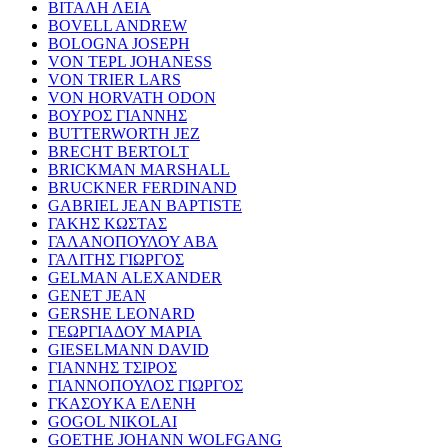
ΒΙΤΑΛΗ ΛΕΙΑ
BOVELL ANDREW
BOLOGNA JOSEPH
VON TEPL JOHANESS
VON TRIER LARS
VON HORVATH ODON
ΒΟΥΡΟΣ ΓΙΑΝΝΗΣ
BUTTERWORTH JEZ
BRECHT BERTOLT
BRICKMAN MARSHALL
BRUCKNER FERDINAND
GABRIEL JEAN BAPTISTE
ΓΑΚΗΣ ΚΩΣΤΑΣ
ΓΑΛΑΝΟΠΟΥΛΟΥ ΑΒΑ
ΓΑΛΙΤΗΣ ΓΙΩΡΓΟΣ
GELMAN ALEXANDER
GENET JEAN
GERSHE LEONARD
ΓΕΩΡΓΙΑΔΟΥ ΜΑΡΙΑ
GIESELMANN DAVID
ΓΙΑΝΝΗΣ ΤΣΙΡΟΣ
ΓΙΑΝΝΟΠΟΥΛΟΣ ΓΙΩΡΓΟΣ
ΓΚΑΣΟΥΚΑ ΕΛΕΝΗ
GOGOL NIKOLAI
GOETHE JOHANN WOLFGANG