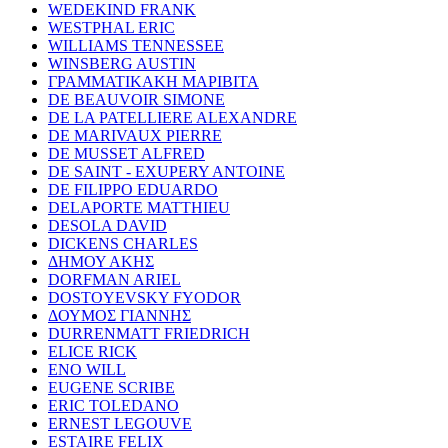
WEDEKIND FRANK
WESTPHAL ERIC
WILLIAMS TENNESSEE
WINSBERG AUSTIN
ΓΡΑΜΜΑΤΙΚΑΚΗ ΜΑΡΙΒΙΤΑ
DE BEAUVOIR SIMONE
DE LA PATELLIERE ALEXANDRE
DE MARIVAUX PIERRE
DE MUSSET ALFRED
DE SAINT - EXUPERY ANTOINE
DE FILIPPO EDUARDO
DELAPORTE MATTHIEU
DESOLA DAVID
DICKENS CHARLES
ΔΗΜΟΥ ΑΚΗΣ
DORFMAN ARIEL
DOSTOYEVSKY FYODOR
ΔΟΥΜΟΣ ΓΙΑΝΝΗΣ
DURRENMATT FRIEDRICH
ELICE RICK
ENO WILL
EUGENE SCRIBE
ERIC TOLEDANO
ERNEST LEGOUVE
ESTAIRE FELIX