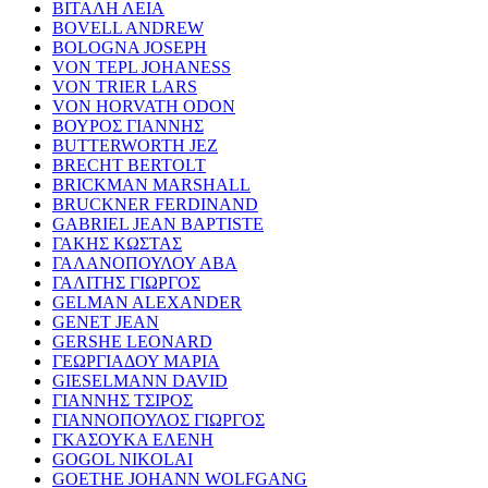
ΒΙΤΑΛΗ ΛΕΙΑ
BOVELL ANDREW
BOLOGNA JOSEPH
VON TEPL JOHANESS
VON TRIER LARS
VON HORVATH ODON
ΒΟΥΡΟΣ ΓΙΑΝΝΗΣ
BUTTERWORTH JEZ
BRECHT BERTOLT
BRICKMAN MARSHALL
BRUCKNER FERDINAND
GABRIEL JEAN BAPTISTE
ΓΑΚΗΣ ΚΩΣΤΑΣ
ΓΑΛΑΝΟΠΟΥΛΟΥ ΑΒΑ
ΓΑΛΙΤΗΣ ΓΙΩΡΓΟΣ
GELMAN ALEXANDER
GENET JEAN
GERSHE LEONARD
ΓΕΩΡΓΙΑΔΟΥ ΜΑΡΙΑ
GIESELMANN DAVID
ΓΙΑΝΝΗΣ ΤΣΙΡΟΣ
ΓΙΑΝΝΟΠΟΥΛΟΣ ΓΙΩΡΓΟΣ
ΓΚΑΣΟΥΚΑ ΕΛΕΝΗ
GOGOL NIKOLAI
GOETHE JOHANN WOLFGANG