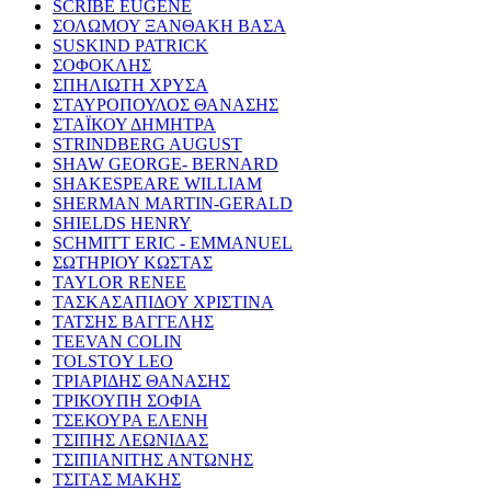
SCRIBE EUGENE
ΣΟΛΩΜΟΥ ΞΑΝΘΑΚΗ ΒΑΣΑ
SUSKIND PATRICK
ΣΟΦΟΚΛΗΣ
ΣΠΗΛΙΩΤΗ ΧΡΥΣΑ
ΣΤΑΥΡΟΠΟΥΛΟΣ ΘΑΝΑΣΗΣ
ΣΤΑΪΚΟΥ ΔΗΜΗΤΡΑ
STRINDBERG AUGUST
SHAW GEORGE- BERNARD
SHAKESPEARE WILLIAM
SHERMAN MARTIN-GERALD
SHIELDS HENRY
SCHMITT ERIC - EMMANUEL
ΣΩΤΗΡΙΟΥ ΚΩΣΤΑΣ
TAYLOR RENEE
ΤΑΣΚΑΣΑΠΙΔΟΥ ΧΡΙΣΤΙΝΑ
ΤΑΤΣΗΣ ΒΑΓΓΕΛΗΣ
TEEVAN COLIN
TOLSTOY LEO
ΤΡΙΑΡΙΔΗΣ ΘΑΝΑΣΗΣ
ΤΡΙΚΟΥΠΗ ΣΟΦΙΑ
ΤΣΕΚΟΥΡΑ ΕΛΕΝΗ
ΤΣΙΠΗΣ ΛΕΩΝΙΔΑΣ
ΤΣΙΠΙΑΝΙΤΗΣ ΑΝΤΩΝΗΣ
ΤΣΙΤΑΣ ΜΑΚΗΣ