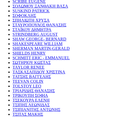
SCRIBE EUGENE
ΣΟΛΩΜΟΥ ΞΑΝΘΑΚΗ ΒΑΣΑ
SUSKIND PATRICK
ΣΟΦΟΚΛΗΣ
ΣΠΗΛΙΩΤΗ ΧΡΥΣΑ
ΣΤΑΥΡΟΠΟΥΛΟΣ ΘΑΝΑΣΗΣ
ΣΤΑΪΚΟΥ ΔΗΜΗΤΡΑ
STRINDBERG AUGUST
SHAW GEORGE- BERNARD
SHAKESPEARE WILLIAM
SHERMAN MARTIN-GERALD
SHIELDS HENRY
SCHMITT ERIC - EMMANUEL
ΣΩΤΗΡΙΟΥ ΚΩΣΤΑΣ
TAYLOR RENEE
ΤΑΣΚΑΣΑΠΙΔΟΥ ΧΡΙΣΤΙΝΑ
ΤΑΤΣΗΣ ΒΑΓΓΕΛΗΣ
TEEVAN COLIN
TOLSTOY LEO
ΤΡΙΑΡΙΔΗΣ ΘΑΝΑΣΗΣ
ΤΡΙΚΟΥΠΗ ΣΟΦΙΑ
ΤΣΕΚΟΥΡΑ ΕΛΕΝΗ
ΤΣΙΠΗΣ ΛΕΩΝΙΔΑΣ
ΤΣΙΠΙΑΝΙΤΗΣ ΑΝΤΩΝΗΣ
ΤΣΙΤΑΣ ΜΑΚΗΣ