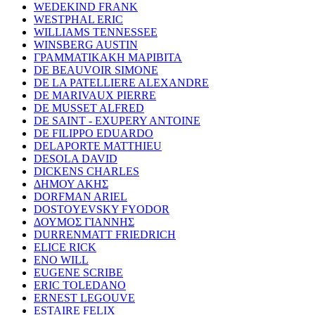
WEDEKIND FRANK
WESTPHAL ERIC
WILLIAMS TENNESSEE
WINSBERG AUSTIN
ΓΡΑΜΜΑΤΙΚΑΚΗ ΜΑΡΙΒΙΤΑ
DE BEAUVOIR SIMONE
DE LA PATELLIERE ALEXANDRE
DE MARIVAUX PIERRE
DE MUSSET ALFRED
DE SAINT - EXUPERY ANTOINE
DE FILIPPO EDUARDO
DELAPORTE MATTHIEU
DESOLA DAVID
DICKENS CHARLES
ΔΗΜΟΥ ΑΚΗΣ
DORFMAN ARIEL
DOSTOYEVSKY FYODOR
ΔΟΥΜΟΣ ΓΙΑΝΝΗΣ
DURRENMATT FRIEDRICH
ELICE RICK
ENO WILL
EUGENE SCRIBE
ERIC TOLEDANO
ERNEST LEGOUVE
ESTAIRE FELIX