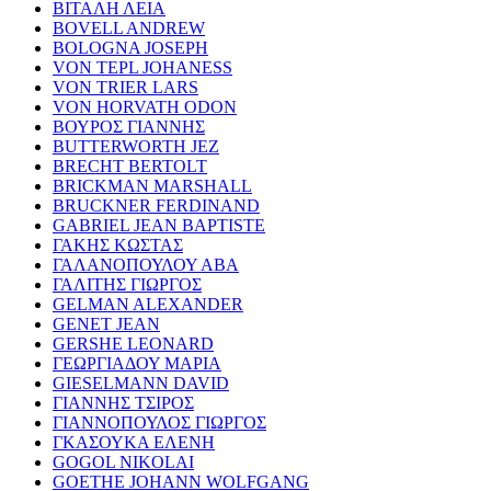
ΒΙΤΑΛΗ ΛΕΙΑ
BOVELL ANDREW
BOLOGNA JOSEPH
VON TEPL JOHANESS
VON TRIER LARS
VON HORVATH ODON
ΒΟΥΡΟΣ ΓΙΑΝΝΗΣ
BUTTERWORTH JEZ
BRECHT BERTOLT
BRICKMAN MARSHALL
BRUCKNER FERDINAND
GABRIEL JEAN BAPTISTE
ΓΑΚΗΣ ΚΩΣΤΑΣ
ΓΑΛΑΝΟΠΟΥΛΟΥ ΑΒΑ
ΓΑΛΙΤΗΣ ΓΙΩΡΓΟΣ
GELMAN ALEXANDER
GENET JEAN
GERSHE LEONARD
ΓΕΩΡΓΙΑΔΟΥ ΜΑΡΙΑ
GIESELMANN DAVID
ΓΙΑΝΝΗΣ ΤΣΙΡΟΣ
ΓΙΑΝΝΟΠΟΥΛΟΣ ΓΙΩΡΓΟΣ
ΓΚΑΣΟΥΚΑ ΕΛΕΝΗ
GOGOL NIKOLAI
GOETHE JOHANN WOLFGANG