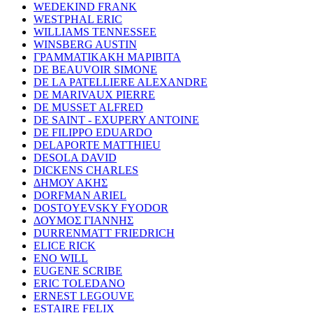
WEDEKIND FRANK
WESTPHAL ERIC
WILLIAMS TENNESSEE
WINSBERG AUSTIN
ΓΡΑΜΜΑΤΙΚΑΚΗ ΜΑΡΙΒΙΤΑ
DE BEAUVOIR SIMONE
DE LA PATELLIERE ALEXANDRE
DE MARIVAUX PIERRE
DE MUSSET ALFRED
DE SAINT - EXUPERY ANTOINE
DE FILIPPO EDUARDO
DELAPORTE MATTHIEU
DESOLA DAVID
DICKENS CHARLES
ΔΗΜΟΥ ΑΚΗΣ
DORFMAN ARIEL
DOSTOYEVSKY FYODOR
ΔΟΥΜΟΣ ΓΙΑΝΝΗΣ
DURRENMATT FRIEDRICH
ELICE RICK
ENO WILL
EUGENE SCRIBE
ERIC TOLEDANO
ERNEST LEGOUVE
ESTAIRE FELIX