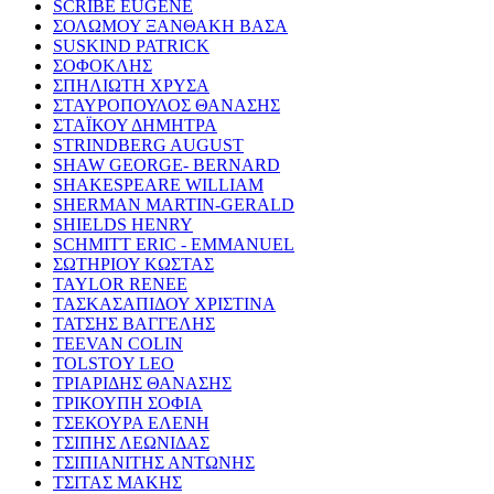
SCRIBE EUGENE
ΣΟΛΩΜΟΥ ΞΑΝΘΑΚΗ ΒΑΣΑ
SUSKIND PATRICK
ΣΟΦΟΚΛΗΣ
ΣΠΗΛΙΩΤΗ ΧΡΥΣΑ
ΣΤΑΥΡΟΠΟΥΛΟΣ ΘΑΝΑΣΗΣ
ΣΤΑΪΚΟΥ ΔΗΜΗΤΡΑ
STRINDBERG AUGUST
SHAW GEORGE- BERNARD
SHAKESPEARE WILLIAM
SHERMAN MARTIN-GERALD
SHIELDS HENRY
SCHMITT ERIC - EMMANUEL
ΣΩΤΗΡΙΟΥ ΚΩΣΤΑΣ
TAYLOR RENEE
ΤΑΣΚΑΣΑΠΙΔΟΥ ΧΡΙΣΤΙΝΑ
ΤΑΤΣΗΣ ΒΑΓΓΕΛΗΣ
TEEVAN COLIN
TOLSTOY LEO
ΤΡΙΑΡΙΔΗΣ ΘΑΝΑΣΗΣ
ΤΡΙΚΟΥΠΗ ΣΟΦΙΑ
ΤΣΕΚΟΥΡΑ ΕΛΕΝΗ
ΤΣΙΠΗΣ ΛΕΩΝΙΔΑΣ
ΤΣΙΠΙΑΝΙΤΗΣ ΑΝΤΩΝΗΣ
ΤΣΙΤΑΣ ΜΑΚΗΣ