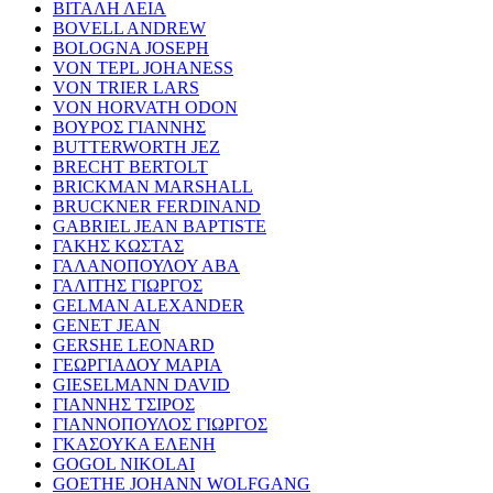
ΒΙΤΑΛΗ ΛΕΙΑ
BOVELL ANDREW
BOLOGNA JOSEPH
VON TEPL JOHANESS
VON TRIER LARS
VON HORVATH ODON
ΒΟΥΡΟΣ ΓΙΑΝΝΗΣ
BUTTERWORTH JEZ
BRECHT BERTOLT
BRICKMAN MARSHALL
BRUCKNER FERDINAND
GABRIEL JEAN BAPTISTE
ΓΑΚΗΣ ΚΩΣΤΑΣ
ΓΑΛΑΝΟΠΟΥΛΟΥ ΑΒΑ
ΓΑΛΙΤΗΣ ΓΙΩΡΓΟΣ
GELMAN ALEXANDER
GENET JEAN
GERSHE LEONARD
ΓΕΩΡΓΙΑΔΟΥ ΜΑΡΙΑ
GIESELMANN DAVID
ΓΙΑΝΝΗΣ ΤΣΙΡΟΣ
ΓΙΑΝΝΟΠΟΥΛΟΣ ΓΙΩΡΓΟΣ
ΓΚΑΣΟΥΚΑ ΕΛΕΝΗ
GOGOL NIKOLAI
GOETHE JOHANN WOLFGANG