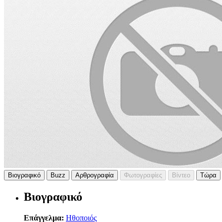
Βιογραφικό
Buzz
Αρθρογραφία
Φωτογραφίες
Βίντεο
Τώρα
Βιογραφικό
Επάγγελμα:
Ηθοποιός