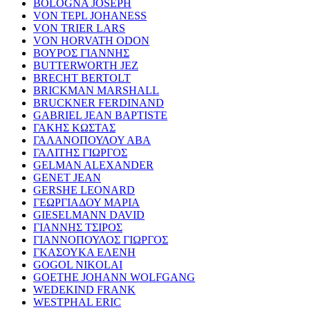
BOLOGNA JOSEPH
VON TEPL JOHANESS
VON TRIER LARS
VON HORVATH ODON
ΒΟΥΡΟΣ ΓΙΑΝΝΗΣ
BUTTERWORTH JEZ
BRECHT BERTOLT
BRICKMAN MARSHALL
BRUCKNER FERDINAND
GABRIEL JEAN BAPTISTE
ΓΑΚΗΣ ΚΩΣΤΑΣ
ΓΑΛΑΝΟΠΟΥΛΟΥ ΑΒΑ
ΓΑΛΙΤΗΣ ΓΙΩΡΓΟΣ
GELMAN ALEXANDER
GENET JEAN
GERSHE LEONARD
ΓΕΩΡΓΙΑΔΟΥ ΜΑΡΙΑ
GIESELMANN DAVID
ΓΙΑΝΝΗΣ ΤΣΙΡΟΣ
ΓΙΑΝΝΟΠΟΥΛΟΣ ΓΙΩΡΓΟΣ
ΓΚΑΣΟΥΚΑ ΕΛΕΝΗ
GOGOL NIKOLAI
GOETHE JOHANN WOLFGANG
WEDEKIND FRANK
WESTPHAL ERIC