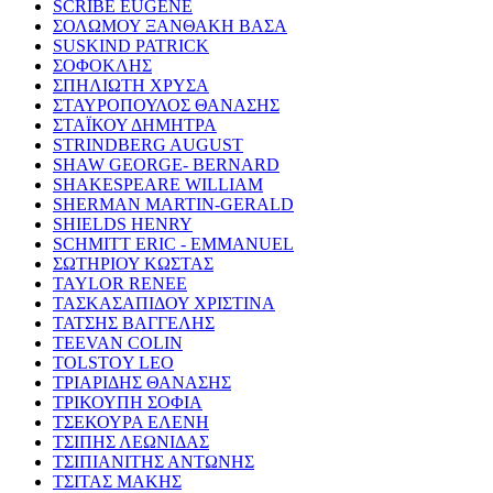
SCRIBE EUGENE
ΣΟΛΩΜΟΥ ΞΑΝΘΑΚΗ ΒΑΣΑ
SUSKIND PATRICK
ΣΟΦΟΚΛΗΣ
ΣΠΗΛΙΩΤΗ ΧΡΥΣΑ
ΣΤΑΥΡΟΠΟΥΛΟΣ ΘΑΝΑΣΗΣ
ΣΤΑΪΚΟΥ ΔΗΜΗΤΡΑ
STRINDBERG AUGUST
SHAW GEORGE- BERNARD
SHAKESPEARE WILLIAM
SHERMAN MARTIN-GERALD
SHIELDS HENRY
SCHMITT ERIC - EMMANUEL
ΣΩΤΗΡΙΟΥ ΚΩΣΤΑΣ
TAYLOR RENEE
ΤΑΣΚΑΣΑΠΙΔΟΥ ΧΡΙΣΤΙΝΑ
ΤΑΤΣΗΣ ΒΑΓΓΕΛΗΣ
TEEVAN COLIN
TOLSTOY LEO
ΤΡΙΑΡΙΔΗΣ ΘΑΝΑΣΗΣ
ΤΡΙΚΟΥΠΗ ΣΟΦΙΑ
ΤΣΕΚΟΥΡΑ ΕΛΕΝΗ
ΤΣΙΠΗΣ ΛΕΩΝΙΔΑΣ
ΤΣΙΠΙΑΝΙΤΗΣ ΑΝΤΩΝΗΣ
ΤΣΙΤΑΣ ΜΑΚΗΣ