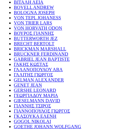
ΒΙΤΑΛΗ ΛΕΙΑ
BOVELL ANDREW
BOLOGNA JOSEPH
VON TEPL JOHANESS
VON TRIER LARS
VON HORVATH ODON
ΒΟΥΡΟΣ ΓΙΑΝΝΗΣ
BUTTERWORTH JEZ
BRECHT BERTOLT
BRICKMAN MARSHALL
BRUCKNER FERDINAND
GABRIEL JEAN BAPTISTE
ΓΑΚΗΣ ΚΩΣΤΑΣ
ΓΑΛΑΝΟΠΟΥΛΟΥ ΑΒΑ
ΓΑΛΙΤΗΣ ΓΙΩΡΓΟΣ
GELMAN ALEXANDER
GENET JEAN
GERSHE LEONARD
ΓΕΩΡΓΙΑΔΟΥ ΜΑΡΙΑ
GIESELMANN DAVID
ΓΙΑΝΝΗΣ ΤΣΙΡΟΣ
ΓΙΑΝΝΟΠΟΥΛΟΣ ΓΙΩΡΓΟΣ
ΓΚΑΣΟΥΚΑ ΕΛΕΝΗ
GOGOL NIKOLAI
GOETHE JOHANN WOLFGANG