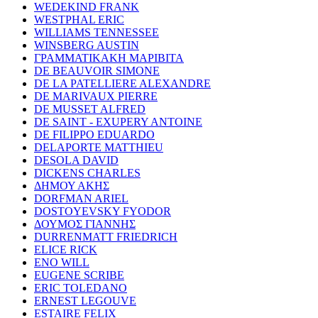
WEDEKIND FRANK
WESTPHAL ERIC
WILLIAMS TENNESSEE
WINSBERG AUSTIN
ΓΡΑΜΜΑΤΙΚΑΚΗ ΜΑΡΙΒΙΤΑ
DE BEAUVOIR SIMONE
DE LA PATELLIERE ALEXANDRE
DE MARIVAUX PIERRE
DE MUSSET ALFRED
DE SAINT - EXUPERY ANTOINE
DE FILIPPO EDUARDO
DELAPORTE MATTHIEU
DESOLA DAVID
DICKENS CHARLES
ΔΗΜΟΥ ΑΚΗΣ
DORFMAN ARIEL
DOSTOYEVSKY FYODOR
ΔΟΥΜΟΣ ΓΙΑΝΝΗΣ
DURRENMATT FRIEDRICH
ELICE RICK
ENO WILL
EUGENE SCRIBE
ERIC TOLEDANO
ERNEST LEGOUVE
ESTAIRE FELIX